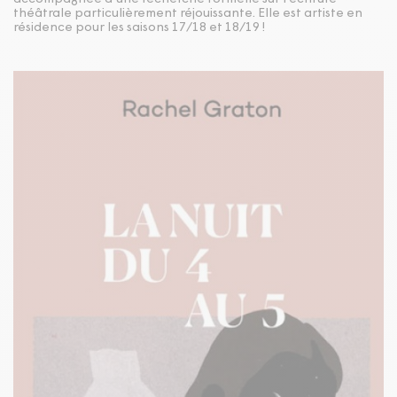
théâtrale particulièrement réjouissante. Elle est artiste en
résidence pour les saisons
17
/
18
et
18
/
19
!