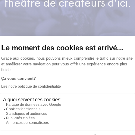
théâtre de créateurs d’ici.
ARTISTES
SAIS
A
6
ACCOLAS , CLAUDE
1968-
ADAM , MARIE-JOHANNE
1969-
7
QU’UN
ADRIEN , PHILIPPE
LIE
AGOUMI , SID AHMED