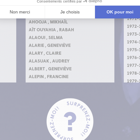
AHMARANI , PAUL
1970-
AHMELS , INGO
1971-
AHOOJA , MIKHAÏL
1972-
AÏT OUYAHIA , RABAH
1973-
ALAOUI , SELMA
1974-
ALARIE , GENEVIÈVE
1975-
ALARY , CLAIRE
1976-
ALASUAK , AUDREY
1977-
ALBERT , GENEVIÈVE
1978-
ALEPIN , FRANCINE
1979-
ALIE , CARMEN
ALLARD , STÉPHAN
ALLARD , CATHERINE
ALLEN , JUDITH
AMIOT , PIERRETTE
AMONI , EMMANUELLE
AMYOT , MAGALIE
AMYOT , YVES