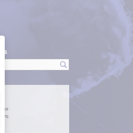
ONS
0
1969
1970
0