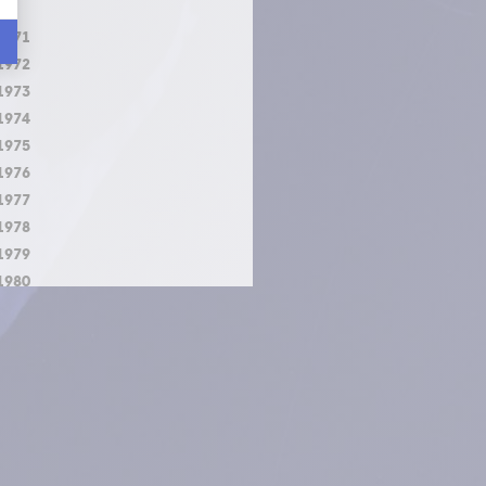
1971
1972
1973
1974
1975
1976
1977
1978
1979
1980