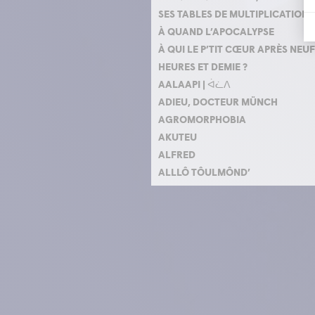
SES TABLES DE MULTIPLICATION
À QUAND L’APOCALYPSE
À QUI LE P’TIT CŒUR APRÈS NEUF
HEURES ET DEMIE ?
AALAAPI | ᐋᓛᐱ
ADIEU, DOCTEUR MÜNCH
AGROMORPHOBIA
AKUTEU
ALFRED
ALLLÔ TÔULMÔND’
ANKY OU LA FUITE
APPELLE-MOI
APRÈS
APRÈS LA PEUR
ARTURE
AS IS (TEL QUEL)
ASSOIFFÉS
AUBE