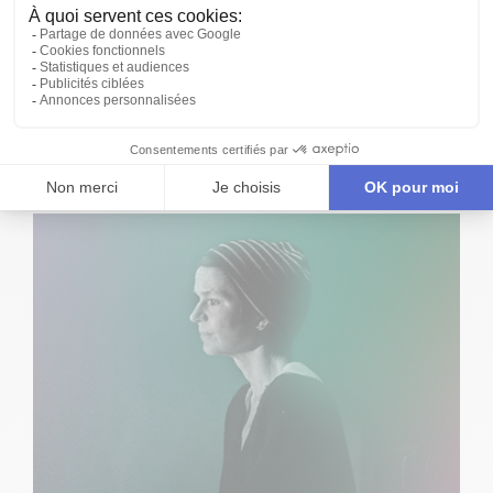
PAS PERDUS | DOCUMENTAIRES SCÉNIQUES
AU DIAMANT !
Pas perdus | documentaires scéniques
d’Anaïs Barbeau-
Lavallette et Émile Proulx-Cloutier sera de passage
à Québec ! Après quelques représentations au
TNM
—
Théâtre du Nouveau Monde à l’hiver prochain, Le
Diamant accueillera la pièce pour quatre soirs seulement
en avril
2023
.