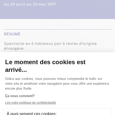
du 29 avril au 10 mai 1997
RÉSUMÉ
Spectacle en
6
tableaux par
6
textes d’origine
étrangère :
Tableau
1
—
Entre les dieux nos cœurs balancent
Tableau
2
—
Deux diables au paradis
Tableau
3
—
Pourquoi pas ?
Tableau
4
—
Court entretien avec Patère Moloch
Tableau
5
—
Le client
Tableau
6
—
La gare des trains qui ne partent plus
.
texte
Julien Ghannoum
,
Monique Hauy
,
Marianne Hubert
,
Khaldoun Imam
,
Denis Lavalou
,
Annick Pagès-Moreau
mise en
scène et conception visuelle
Harry Standjofski
interprétation
Micheline Dahlander
,
François L'Espérance
,
Vincent Magnat
,
Sophie Stanké
,
Stéphane Zarov
assistance à la mise en scène
et régie
Josée Kleinbaum
éclairages
Lou Arteau