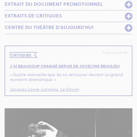
EXTRAIT DU DOCUMENT PROMOTIONNEL
EXTRAITS DE CRITIQUES
CENTRE DU THÉÂTRE D'AUJOURD'HUI
Publié le 18/09/80
CRITIQUES
J'AI BEAUCOUP CHANGÉ DEPUIS DE JOCELYNE BEAULIEU
« Quelle merveille que de se retrouver devant un grand
moment dramatique. »
Jacques Larue-Langlois, Le Devoir