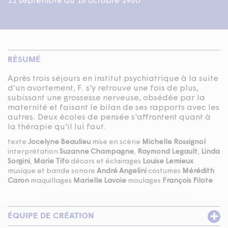
11 septembre au 18 octobre 1980
RÉSUMÉ
Après trois séjours en institut psychiatrique à la suite
d'un avortement, F. s'y retrouve une fois de plus,
subissant une grossesse nerveuse, obsédée par la
maternité et faisant le bilan de ses rapports avec les
autres. Deux écoles de pensée s'affrontent quant à
la thérapie qu'il lui faut.
texte
Jocelyne Beaulieu
mise en scène
Michelle Rossignol
interprétation
Suzanne Champagne
,
Raymond Legault
,
Linda
Sorgini
,
Marie Tifo
décors et éclairages
Louise Lemieux
musique et bande sonore
André Angelini
costumes
Mérédith
Caron
maquillages
Marielle Lavoie
moulages
François Pilote
ÉQUIPE DE CRÉATION