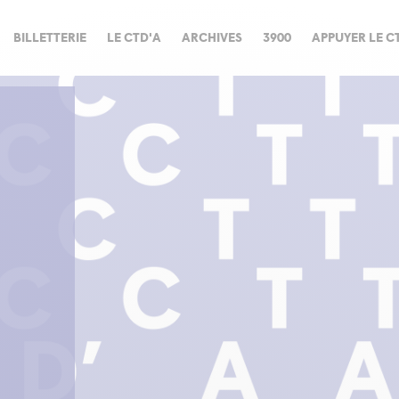
BILLETTERIE
LE CTD'A
ARCHIVES
3900
APPUYER LE C