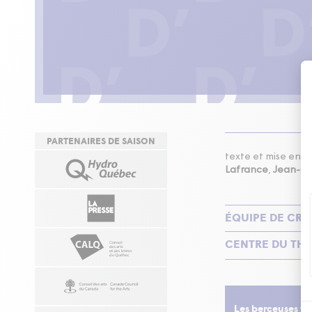
PARTENAIRES DE SAISON
texte et mise en 
Lafrance
,
Jean-Gu
ÉQUIPE DE CRÉ
CENTRE DU THÉ
Les berceuses t