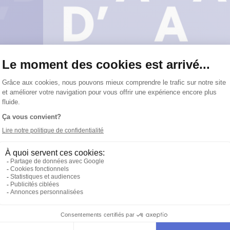
scène
Pierre Bégin
interprétation
Marc Bélier
,
Muriel Dutil
,
Michelin
y Roy
ATION
ÂTRE D'AUJOURD'HUI
ranscendantales
PARTAGER