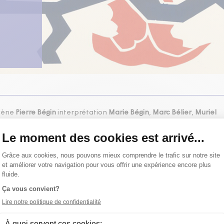
scène
Pierre Bégin
interprétation
Marie Bégin
,
Marc Bélier
,
Muriel
an
éclairages et trame musicale
Bernard Spickler
décor
Michel
ATION
TIQUE
ÂTRE D'AUJOURD'HUI