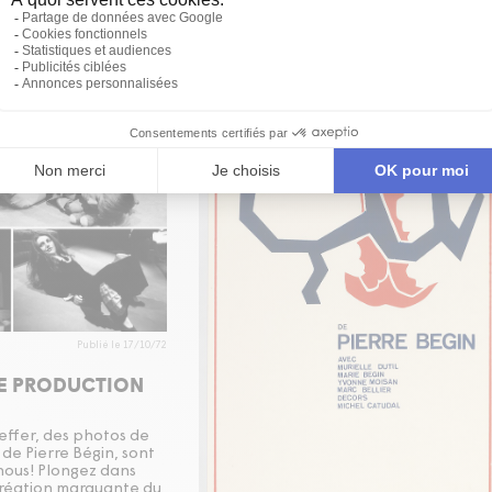
Publié le 17/10/72
DE PRODUCTION
ieffer, des photos de
, de Pierre Bégin, sont
nous! Plongez dans
 création marquante du