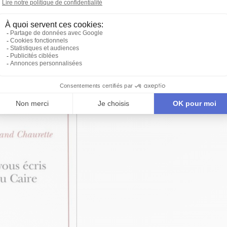
ATION
UR
UR EN SCÈNE
ÂTRE D'AUJOURD'HUI