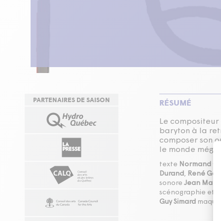
PARTENAIRES DE SAISON
RÉSUMÉ
Le compositeur 
baryton à la ret
composer son 
le monde mégalo
texte
Normand Ch
Durand
,
René Ga
sonore
Jean Marc
scénographie et a
Guy Simard
maquil