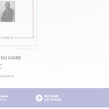
Publié le 30/11/-1
 DU CAIRE
te
d
uquinerie
Caire
PARTAGER
CETTE PAGE
ette