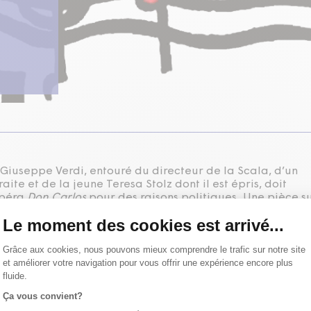
Giuseppe Verdi, entouré du directeur de la Scala, d’un
raite et de la jeune Teresa Stolz dont il est épris, doit
opéra
Don Carlos
pour des raisons politiques. Une pièce s
mane, tragique et passionné de l’opéra.
aurette
mise en scène
Alexandre Hausvater
interprétation
Luc
gnon
,
Aubert Pallascio
,
Linda Sorgini
interprétation et conception
hand
assistance à la mise en scène et régie
Suzanne Beaudry
ccessoires
Michel Demers
costumes
Véronique Borboën
éclairages
lages
Jean Bégin
perruques
Rachel Tremblay