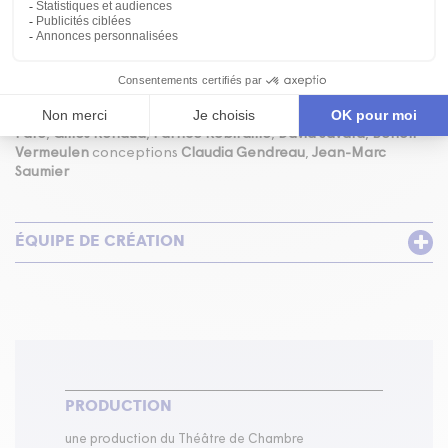
l’honneur et ses valeurs... en perte de croissance.
texte et interprétation
Vincent Champoux
mise en scène
Stéphan Allard
interprétation
Édith Paquet
invités
Emmanuel
Bilodeau
,
Henri Chassé
,
Patrice Coquereau
,
Pierre Curzi
,
René Richard Cyr
,
Martin Drainville
,
Maxim Gaudette
,
Marc
Labrèche
,
Robert Lalonde
,
Steve Laplante
,
François-Étienne
Paré
,
Gilles Renaud
,
Patrice Robitaille
,
David Savard
,
Benoît
Vermeulen
conceptions
Claudia Gendreau
,
Jean-Marc
Saumier
ÉQUIPE DE CRÉATION
PRODUCTION
une production du Théâtre de Chambre