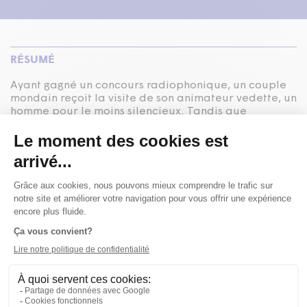
RÉSUMÉ
Ayant gagné un concours radiophonique, un couple
mondain reçoit la visite de son animateur vedette, un
homme pour le moins silencieux. Tandis que
l’ouragan René se fait de plus en plus menaçant à
l’extérieur, l’homme et la femme se dévoilent et
présentent à l’étranger les pièces de leur maison,
une à une.
Le Théâtre de Chambre propose une comédie de
mœurs absurde où l’improvisation fait de chaque
représentation une expérience unique. Chaque soir,
un nouveau comédien visite
La chambre d’amis
. Il ne
connait pas la pièce dans laquelle il tient le rôle
principal. Il arrive en même temps que le spectateur
et doit se joindre aux hôtes de la soirée. Par ce défi
théâtral, la pièce fait le pari d’un voyage à
l’itinéraire précis mais au parcours inattendu. C’est
une fable sur le bonheur inventé où le couple est à