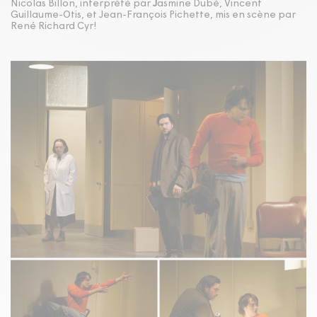
Nicolas Billon, interprété par
J
asmine Dubé, Vincent
Guillaume-Otis, et Jean-François Pichette, mis en scène par
René Richard Cyr!