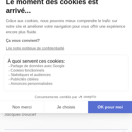
RÉSUMÉ
Constance Lussier, médecin, a tout pour être
heureuse : un travail payant, un mari qu’elle aime et
une fille de 7 ans, Mathilde. Pourtant, elle se gave de
nourriture et se fait vomir depuis l’âge de 15 ans. Un
soir, une étrangère sonne à sa porte. La femme sait
beaucoup de choses sur sa vie. Constance se presse
de l’expédier hors de sa maison, mais afin de
s’assurer que Constance satisfera ses exigences,
l’inconnue enlève sa fille.
texte
Marie-Eve Gagnon
mise en scène
Diane Dubeau
interprétation
Daniel Desputeau
,
Lyne Rodier
,
Priscillia Roger
scénographie et costumes
Jean Bard
environnement sonore
Jacques Samson
régie
Annick Asselin
confection des costumes
Jacques Doucet