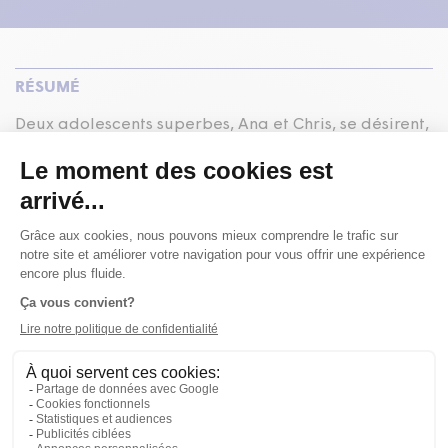
RÉSUMÉ
Deux adolescents superbes, Ana et Chris, se désirent,
dansent, rendent l'amour dangereux. Au téléphone,
Bobby, joueur de cornemuse, appelle à l'aide. Ana
et Chris iront au bout de leur nuit.
texte
Larry Tremblay
mise en scène et musique
Eric Jean
interprétation
David Boutin
,
Geneviève Martin
musique et
interprétation
Alex Bellegarde
,
Philippe Brault
assistance à la
mise en scène et régie
Stéphanie Capistran-Lalonde
scénographie
Magalie Amyot
costumes
Linda Brunelle
éclairages
Etienne Boucher
chorégraphie
Estelle Clareton
maquillages
Angelo Barsetti
ÉQUIPE DE CRÉATION
MOT DE L'AUTEUR