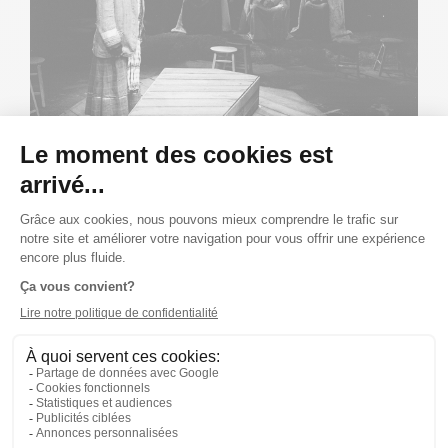
Publié le 01/03/79
ALBUM
LA TÊTE DE MONSIEUR FERRON EN PHOTOS!
Lothaire Bluteau, Denis Bouchard, Alain Fournier, René
Gingras, Suzanne Marier, Denise Morelle, Jean-Louis
Paris, Jacques Rossi et Lionel Villeneuve sont sur les
planches sous la direction d'André Brassard pour ce
texte de Victor-Lévy Beaulieu. Découvrez les sur scène