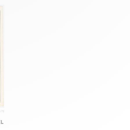
3/78
EL