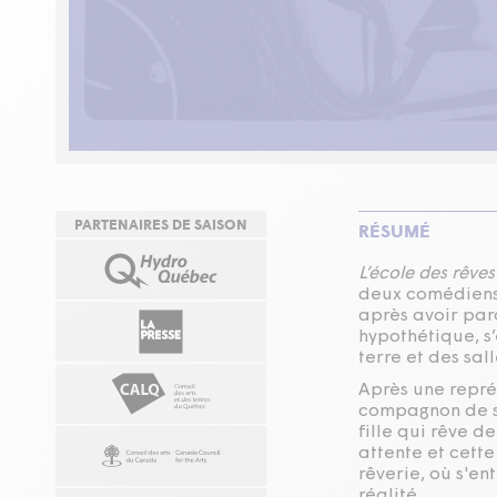
PARTENAIRES DE SAISON
RÉSUMÉ
L’école des rêves
deux comédiens
après avoir par
hypothétique, s
terre et des sal
Après une repré
compagnon de sc
fille qui rêve d
attente et cett
rêverie, où s'e
réalité.