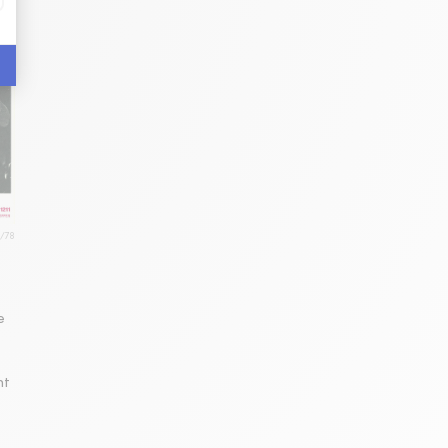
4/78
e
nt