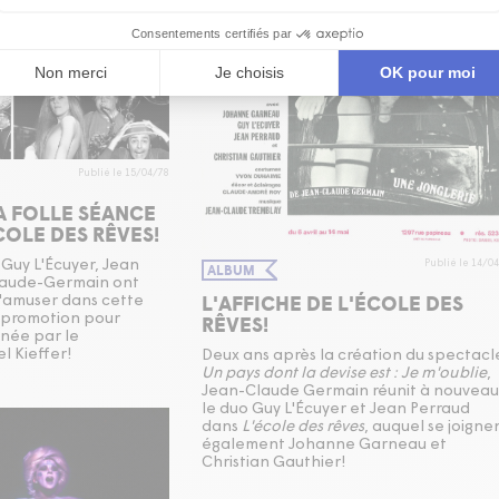
Publié le 15/04/78
 FOLLE SÉANCE
COLE DES RÊVES!
Guy L'Écuyer, Jean
Publié le 14/0
ALBUM
laude-Germain ont
L'AFFICHE DE L'ÉCOLE DES
s'amuser dans cette
RÊVES!
 promotion pour
gnée par le
l Kieffer!
Deux ans après la création du spectacl
Un pays dont la devise est : Je m'oublie
,
Jean-Claude Germain réunit à nouveau
le duo Guy L'Écuyer et Jean Perraud
dans
L'école des rêves
, auquel se joigne
également Johanne Garneau et
Christian Gauthier!