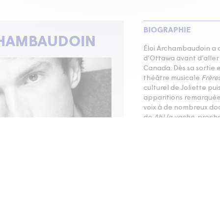
BIOGRAPHIE
CHAMBAUDOIN
Éloi Archambaudoin a co
d’Ottawa avant d’aller
Canada. Dès sa sortie e
théâtre musicale
Frère
culturel de Joliette pui
apparitions remarquées
voix à de nombreux docu
de
Ah! la vache
, proch
théâtre.
Mise à jour 20
outeau...