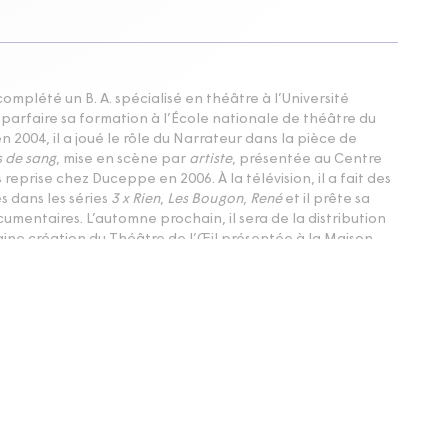
mplété un B. A. spécialisé en théâtre à l’Université
 parfaire sa formation à l’École nationale de théâtre du
n 2004, il a joué le rôle du Narrateur dans la pièce de
s de sang
, mise en scène par
artiste
, présentée au Centre
s reprise chez Duceppe en 2006. À la télévision, il a fait des
 dans les séries
3 x Rien
,
Les Bougon
,
René
et il prête sa
mentaires. L’automne prochain, il sera de la distribution
aine création du Théâtre de l’Œil présentée à la Maison
10-04-19