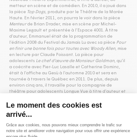
metteur en scène et de comédien. En 2010, il a joué dans
la pièce
Top Dogs
, produite par le Théâtre de la Marée
Haute. En février 2011, on pourra le voir dans la pièce
Menteur
de Brian Drader, mise en scène par Michel-
Maxime Legault et présentée à l’Espace 4001. À titre
d’auteur, Emmanuel était de la programmation de
l’édition 2008 du Festival du Jamais Lu avec sa pièce
Pour
en finir une bonne fois pour toutes avec Woody Allen
, mise
en lecture par Claude Poissant. La pièce pour
adolescents
Le chef d’œuvre de Monsieur Goldman
, qu’il
a coécrite avec Pier-Luc Lasalle et Catherine Dominc,
était à l’affiche au Gesù à l’automne 2010 et sera en
tournée à travers le Québec en 2011. De plus, depuis
environ cinq ans, il travaille pour la compagnie de
théâtre pour adolescents Longue Vue à titre d’auteur et
de comédien. Cofondateur du Théâtre Sans Domicile
Fixe, en résidence à la salle Jean-Claude-Germain en
11/12 et 12/13, il a coécrit pour cette compagnie, en
collaboration avec Pier-Luc Lasalle, la trilogie
Pour en
finir avec…
en plus d’y prendre part à titre de comédien.
Mise à jour 2011-03-24