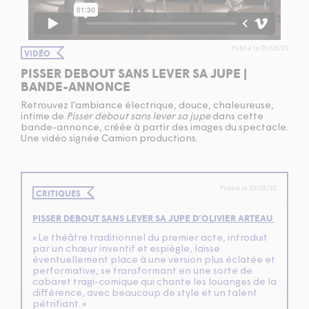
Publié le 05/05/23
VIDÉO
PISSER DEBOUT SANS LEVER SA JUPE |
BANDE-ANNONCE
Retrouvez l’ambiance électrique, douce, chaleureuse,
intime de
Pisser debout sans lever sa jupe
dans cette
bande-annonce, créée à partir des images du spectacle.
Une vidéo signée Camion productions.
Publié le 10/03/23
CRITIQUES
PISSER DEBOUT SANS LEVER SA JUPE D’OLIVIER ARTEAU
«
Le théâtre traditionnel du premier acte, introduit
par un chœur inventif et espiègle, laisse
éventuellement place à une version plus éclatée et
performative, se transformant en une sorte de
cabaret tragi-comique qui chante les louanges de la
différence, avec beaucoup de style et un talent
pétrifiant. »