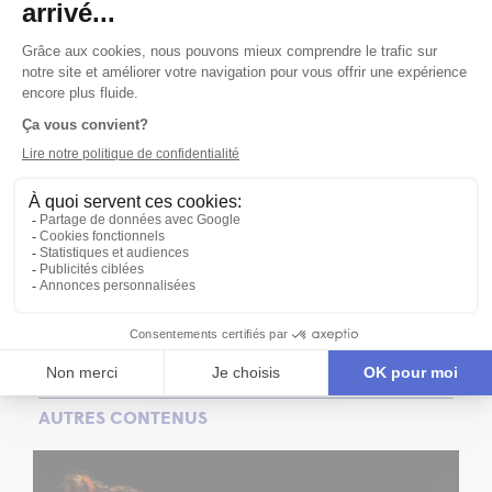
orphelines
,
L'enfant-problème
), au Trident (
Six
personnages en quête d'auteur
,
Turcaret
,
Le colonel et les
oiseaux
), ou avec plusieurs autres compagnies de
Québec comme le Niveau Parking (
Corps et âmes
),
Théâtre Voix d'Accès (
Trois versions de la vie
), Théâtre
Sortie de Secours (
Bhopal
,
Exils
), la Compagnie
Dramatique du Québec (
À tu et à toi
), pour n'en nommer
que quelques-unes... En plus d'une nomination à la soirée
des Masques en 2004 pour son rôle d’Anna dans
Une
année sans été
(Théâtre mo), France s'est fait remarquer
à la télévision en tenant des premiers rôles dans la série
Minuit, le soir
et le téléfilm
Exils
, tous deux réalisés par
Podz. Récemment, elle était en Espagne avec la version
espagnole de la production
Conte de la Lune/Cuento de
la luna
de Philippe Soldevila, par le Théâtre des
Confettis.
Mise à jour 2010-04-19
AUTRES CONTENUS