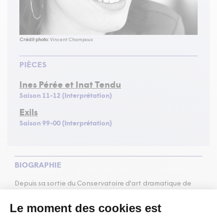
Crédit photo:
Vincent Champoux
PIÈCES
Ines Pérée et Inat Tendu
Saison 11-12 (Interprétation)
Exils
Saison 99-00 (Interprétation)
BIOGRAPHIE
Depuis sa sortie du Conservatoire d'art dramatique de
Québec en 1997, France LaRochelle s'est fait remarquer
dans près d'une quarantaine de productions. Que ce soit
au Théâtre de la Bordée (
Le menteur
,
Les muses