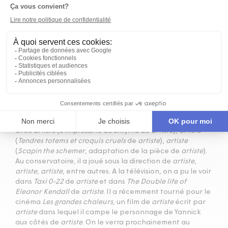
Crédit photo:
Romy Daniel
BIOGRAPHIE
Depuis sa sortie du Conservatoire d'art dramatique de
Montréal en 2007, François Arnaud a travaillé au théâtre
avec
artiste
(
L'imprésario de Smyrne
de
artiste
),
artiste
(
Tendres totems et croquis cruels
de
artiste
),
artiste
(
Scapin the schemer
, adaptation de la pièce de
artiste
).
Au conservatoire, il a joué sous la direction de
artiste
,
artiste
,
artiste
, entre autres. A la télévision, on a pu le voir
dans
Taxi 0-22
de
artiste
et dans
The Double life of
Eleanor Kendall
de
artiste
. Il a récemment tourné pour le
cinéma
Les grandes chaleurs
, un film de
artiste
écrit par
artiste
dans lequel il campe le personnage de Yannick
aux côtés de
artiste
. On le verra prochainement au