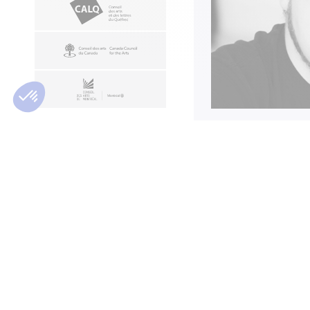
RESTAURANTS
PIÈCES
À PROXIMITÉ
Sorel-Tracy
Saison 12-13 (Interpr
S’INSCRIRE À
La genèse de la
NOTRE INFOLETTRE
Saison 10-11 (Interpr
GUILL