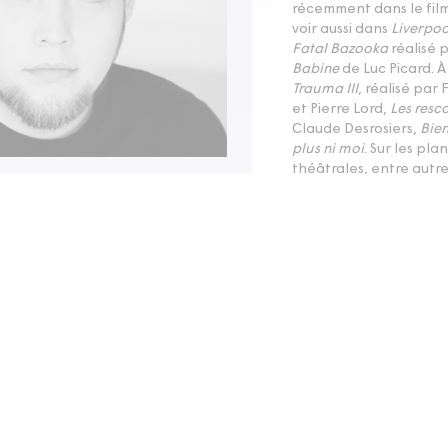
récemment dans le fil
voir aussi dans
Liverpoo
Fatal Bazooka
réalisé 
Babine
de Luc Picard. À 
Trauma III
, réalisé par
et Pierre Lord,
Les resc
Claude Desrosiers,
Bie
plus ni moi
. Sur les pla
théâtrales, entre autre
et au Théâtre de l’Île 
Nouveau Monde, il a j
Robert Bellefeuille, a
une mise-en-scène de C
Théâtre SDF dans,
Pour
étation)
Shakespeare
. À l’Espa
Claude Poissant. Guill
 rage
Rendez-Vous du Cinéma
étation)
toi
de Jeanne Leblanc. I
2013-01-17
AUME CYR
AUTRES CONTENU