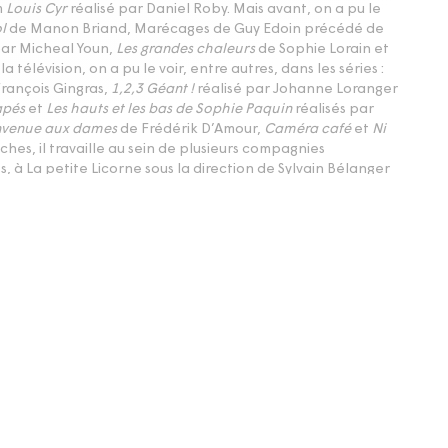
m
Louis Cyr
réalisé par Daniel Roby. Mais avant, on a pu le
l
de Manon Briand, Marécages de Guy Edoin précédé de
par Micheal Youn,
Les grandes chaleurs
de Sophie Lorain et
la télévision, on a pu le voir, entre autres, dans les séries :
 François Gingras,
1,2,3 Géant !
réalisé par Johanne Loranger
apés
et
Les hauts et les bas de Sophie Paquin
réalisés par
nvenue aux dames
de Frédérik D’Amour,
Caméra café
et
Ni
nches, il travaille au sein de plusieurs compagnies
s, à La petite Licorne sous la direction de Sylvain Bélanger
sous la direction de Guillaume Perrault. Au Théâtre du
oué dans
L’opéra de quat’sous
, une mise-en-scène de
u Théâtre du Quat’sous dans
Pour en finir avec Alexis Martin
,
harles Dauphinais et toujours avec les productions du
 en finir avec Georges Feydeau
et
Pour en finir avec
ce Go dans
Le deuil profond de la nuit
sous la direction de
aume Cyr remporte en 2012 le Prix Prends ça court au
 Québécois pour son interprétation dans
Une nuit avec
l est très certainement un acteur à suivre.
Mise à jour
S