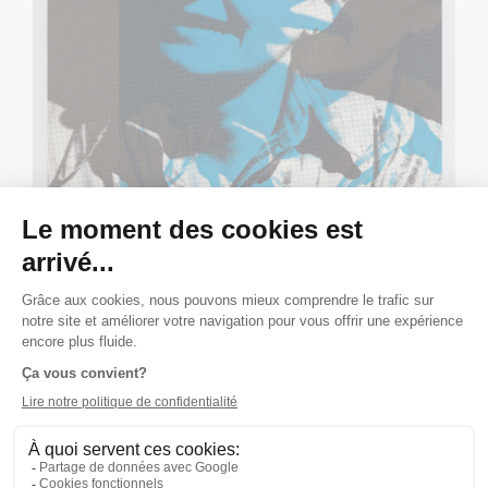
Publié le 12/09/85
ALBUM
DÉCOUVREZ L'AFFICHE D'ÉLOIZES
La comédienne Viola Léger est à l'honneur de cette
affiche, où elle est seule sur scène!