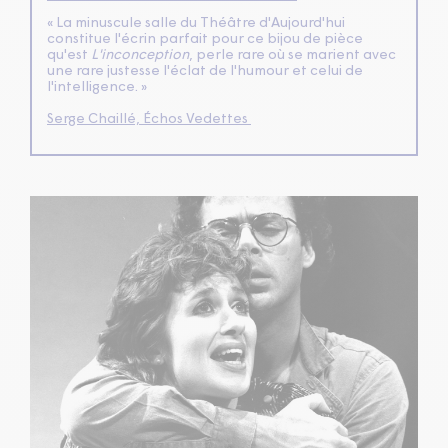
« La minuscule salle du Théâtre d'Aujourd'hui
constitue l'écrin parfait pour ce bijou de pièce
qu'est
L'inconception
, perle rare où se marient avec
une rare justesse l'éclat de l'humour et celui de
l'intelligence. »
Serge Chaillé, Échos Vedettes