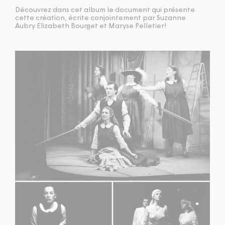
Découvrez dans cet album le document qui présente
cette création, écrite conjointement par Suzanne
Aubry Elizabeth Bourget et Maryse Pelletier!