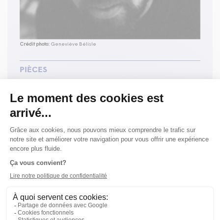
Crédit photo:
Geneviève Bélisle
PIÈCES
L’éblouissement du chevreuil
Saison 06-07 (Mise en scène, scénographie et
éclairages )
Théâtre extrême
Saison 06-07 (Texte et mise en scène)
Vague de fond
Saison 04-05 (Texte)
BIOGRAPHIE