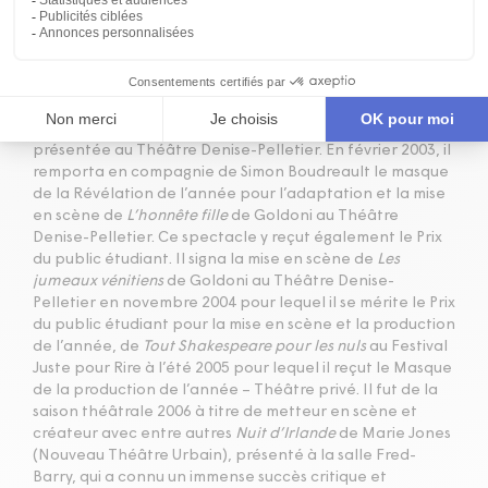
Formé en interprétation à l’option théâtre du Collège
Lionel-Groulx (1998), il est le fondateur du Théâtre du
Vaisseau d’Or au Collège Jean-de-Brébeuf pour lequel il
a signé onze mises en scène entre 1993 et 2004. Membre
fondateur du Théâtre des Ventrebleus (1996), il a signé le
texte et la mise en scène de la création
Scrooge
,
présentée au Théâtre Denise-Pelletier. En février 2003, il
remporta en compagnie de Simon Boudreault le masque
de la Révélation de l’année pour l’adaptation et la mise
en scène de
L’honnête fille
de Goldoni au Théâtre
Denise-Pelletier. Ce spectacle y reçut également le Prix
du public étudiant. Il signa la mise en scène de
Les
j
umeaux vénitiens
de Goldoni au Théâtre Denise-
Pelletier en novembre 2004 pour lequel il se mérite le Prix
du public étudiant pour la mise en scène et la production
de l’année, de
Tout Shakespeare pour les nuls
au Festival
Juste pour Rire à l’été 2005 pour lequel il reçut le Masque
de la production de l’année – Théâtre privé. Il fut de la
saison théâtrale 2006 à titre de metteur en scène et
créateur avec entre autres
Nuit d’Irlande
de Marie Jones
(Nouveau Théâtre Urbain), présenté à la salle Fred-
Barry, qui a connu un immense succès critique et