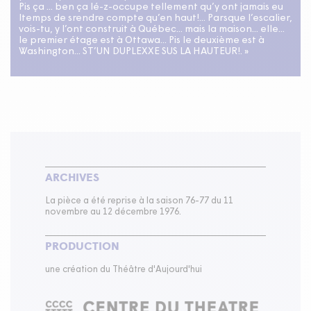
Pis ça ... ben ça lé-z-occupe tellement qu’y ont jamais eu
ltemps de srendre compte qu’en haut!... Parsque l’escalier,
vois-tu, y l’ont construit à Québec... mais la maison... elle...
le premier étage est à Ottawa... Pis le deuxième est à
Washington... ST’UN DUPLEXXE SUS LA HAUTEUR!. »
ARCHIVES
La pièce a été reprise à la saison 76-77 du 11
novembre au 12 décembre 1976.
PRODUCTION
une création du Théâtre d'Aujourd'hui