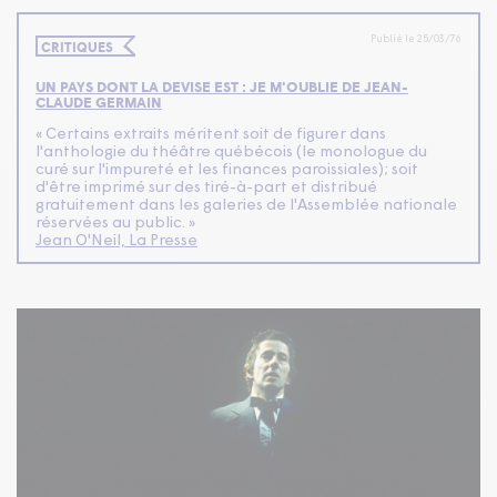
Publié le 25/03/76
CRITIQUES
UN PAYS DONT LA DEVISE EST : JE M'OUBLIE DE JEAN-
CLAUDE GERMAIN
« Certains extraits méritent soit de figurer dans
l'anthologie du théâtre québécois (le monologue du
curé sur l'impureté et les finances paroissiales); soit
d'être imprimé sur des tiré-à-part et distribué
gratuitement dans les galeries de l'Assemblée nationale
réservées au public. »
Jean O'Neil, La Presse