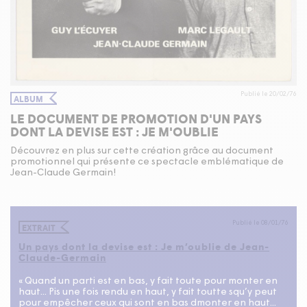
Publié le 20/02/76
ALBUM
LE DOCUMENT DE PROMOTION D'UN PAYS
DONT LA DEVISE EST : JE M'OUBLIE
Découvrez en plus sur cette création grâce au document
promotionnel qui présente ce spectacle emblématique de
Jean-Claude Germain!
Publié le 08/01/76
EXTRAIT
Un pays dont la devise est : Je m’oublie de Jean-
Claude-Germain
« Quand un parti est en bas, y fait toute pour monter en
haut... Pis une fois rendu en haut, y fait toutte squ’y peut
pour empêcher ceux qui sont en bas dmonter en haut...