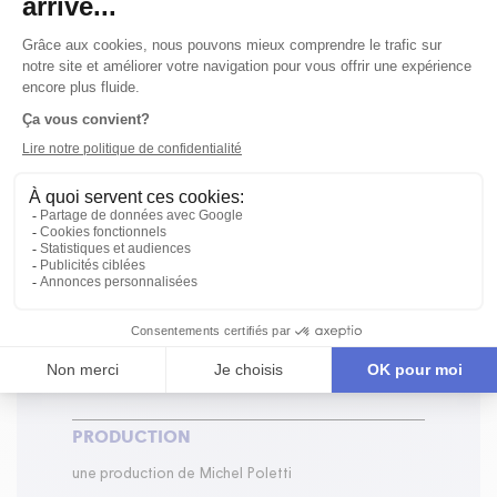
texte, interprétation et costumes
Michel Poletti
interprétation
Kathleen Forbes
,
Michèle Goulet
,
Gilles
Maheu
,
Georges Molnar
éclairages
Michel Caron
,
Jacques
Lemieux
musique
Robert Toupin
ÉQUIPE DE CRÉATION
PRODUCTION
une production de Michel Poletti