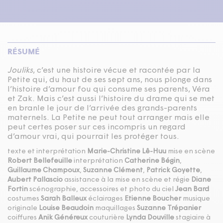
RÉSUMÉ
Jouliks
, c’est une histoire vécue et racontée par la
Petite qui, du haut de ses sept ans, nous plonge dans
l’histoire d’amour fou qui consume ses parents, Véra
et Zak. Mais c’est aussi l’histoire du drame qui se met
en branle le jour de l’arrivée des grands-parents
maternels. La Petite ne peut tout arranger mais elle
peut certes poser sur ces incompris un regard
d’amour vrai, qui pourrait les protéger tous.
texte et interprétation
Marie-Christine Lê-Huu
mise en scène
Robert Bellefeuille
interprétation
Catherine Bégin
,
Guillaume Champoux
,
Suzanne Clément
,
Patrick Goyette
,
Aubert Pallascio
assistance à la mise en scène et régie
Diane
Fortin
scénographie, accessoires et photo du ciel
Jean Bard
costumes
Sarah Balleux
éclairages
Etienne Boucher
musique
originale
Louise Beaudoin
maquillages
Suzanne Trépanier
coiffures
Anik Généreux
couturière
Lynda Douville
stagiaire à