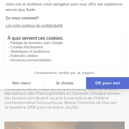
Publié le 09/05/06
NOUVELLE
MARIE-CHRISTINE LÊ-HUU REÇOIT LE PRIX
SONY-LABOU-TANSI 2006 POUR JOULIKS
Le prix Sony-Labou-Tansi est un prix littéraire créé en 2003
par le Pôle national de ressources « Écritures contemporaines
francophones et théâtre » en partenariat avec La Maison
des auteurs des Francophonies en Limousin. Chaque année,
des lycéens attribuent ce prix à une pièce de théâtre
contemporaine francophone. Marie-Christine Lê-Huu est
la lauréate 2006 pour sa pièce
Jouliks.