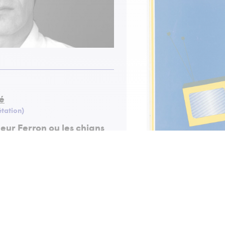
té
étation)
eur Ferron ou les chians
étation)
ALBUM
LE PROGRAMME D
IRE
RÉALITÉ
AU
Apprenez en plus sur c
grâce au programme de