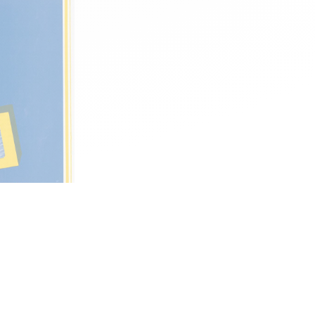
Publié le 07/04/85
U FACTEUR
ette création
 soirée!