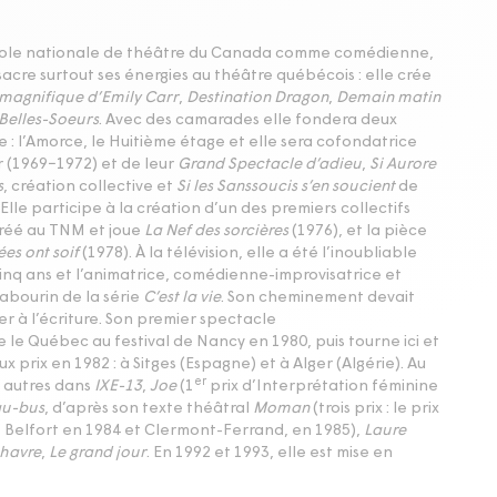
’École nationale de théâtre du Canada comme comédienne,
acre surtout ses énergies au théâtre québécois : elle crée
magnifique d’Emily Carr
,
Destination Dragon
,
Demain matin
 Belles-Soeurs
. Avec des camarades elle fondera deux
: l’Amorce, le Huitième étage et elle sera cofondatrice
 (
1969
−
1972
) et de leur
Grand Spectacle d’adieu
,
Si Aurore
s
, création collective et
Si les Sanssoucis s’en soucient
de
le participe à la création d’un des premiers collectifs
créé au
TNM
et joue
La Nef des sorcières
(
1976
), et la pièce
ées ont soif
(
1978
). À la télévision, elle a été l’inoubliable
inq ans et l’animatrice, comédienne-improvisatrice et
abourin de la série
C’est la vie
. Son cheminement devait
r à l’écriture. Son premier spectacle
 le Québec au festival de Nancy en
1980
, puis tourne ici et
ux prix en
1982
: à Sitges (Espagne) et à Alger (Algérie). Au
er
e autres dans
IXE-
13
,
Joe
(
1
prix d’Interprétation féminine
au-bus
, d’après son texte théâtral
Moman
(trois prix : le prix
 Belfort en
1984
et Clermont-Ferrand, en
1985
),
Laure
 havre
,
Le grand jour
. En
1992
et
1993
, elle est mise en
émeaux pour son interprétation du rôle éponyme du