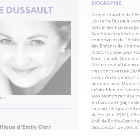
BIOGRAPHIE
E DUSSAULT
Depuis sa sortie de l
Louisette Dussault cons
notamment
Le Voyage 
Montréal m’attend, Les
compagnies de Théâtre 
des Enfants de Chénier
m’était contée deux foi
Jean-Claude Germain. El
féministes québécois 
très controversée
Les f
Souris Verte pendant c
auteure, avec Marcel S
inévitablement l’amene
solo
Moman
représente
ourt
en Europe et gagne de
cinéma, elle joue entr
de Yorkton,
1982
),
L’Ét
Anik de Radio-Canada,
fique d’Emily Carr
Gaudreault
,
Le dernier
étation)
nomination aux prix G