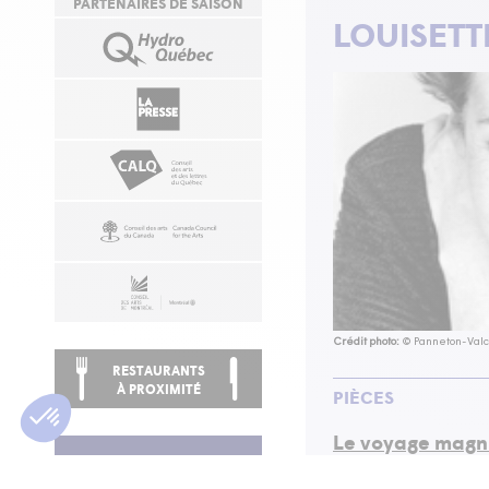
PARTENAIRES DE SAISON
LOUISETT
Crédit photo:
© Panneton-Valc
RESTAURANTS
À PROXIMITÉ
PIÈCES
Le voyage magni
Saison 90-91 (Interpr
S’INSCRIRE À