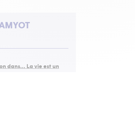
 AMYOT
on dans… La vie est un
 scène )
graphie)
incipale
tions)
s enfermé dans les