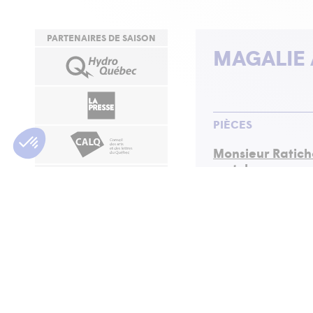
PARTENAIRES DE SAISON
MAGALIE
PIÈCES
Monsieur Ratich
match
Saison 06-07 (Mise en
Cornemuse
Saison 02-03 ( scéno
Le long de la pr
Saison 00-01 (Concep
RESTAURANTS
À PROXIMITÉ
Willy Protagora
toilettes