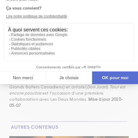
attire en 2001 son deuxième,Jutra),
artiste
(
Les tisserands
du pouvoir
),
artiste
(
Les fils de Laliberté
),
artiste
(
Lucien
Brouillard
),
artiste
(
L’emprise
),
artiste
(
Une histoire de
famille
),
artiste
(
Dans le ventre du dragon
),
artiste
(
Octobre
),
artiste
(
L’enfant sur le lac
et
La vie Fantôme
),
artiste
(
Possible Worlds
),
artiste
(
Un dimanche à Kigali
, qui
lui vaut un troisième Jutra),
artiste
(
Un amour de quartier
et
Hystéria
) et
artiste
(
L’automne sauvage
et
Ma tante
Aline
). En 2007, Les femmes du cinéma et des nouveaux
médias lui ont rendu hommage pour sa contribution
exceptionnelle à la culture cinématographique et
télévisuelle. À la scène, Michèle Hamel a collaboré avec,
notamment,
artiste
(
Carole Laure
- Théâtre de la Porte
St-Martin,
Antoine et Cléopâtre
),
artiste
(
La Scouine
,
Grands Ballets Canadiens) et
artiste
(
Don Juan
).
Tout est
encore possible
est l’occasion d’une première
collaboration avec Les Deux Mondes.
Mise à jour 2010-
05-07
AUTRES CONTENUS