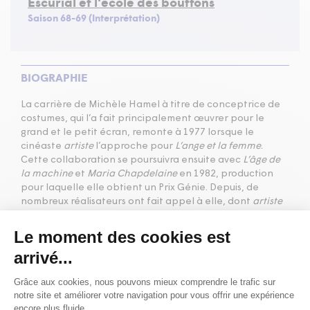
Escurial et l'école des bouffons
Saison 68-69 (Interprétation)
BIOGRAPHIE
La carrière de Michèle Hamel à titre de conceptrice de
costumes, qui l’a fait principalement œuvrer pour le
grand et le petit écran, remonte à 1977 lorsque le
cinéaste
artiste
l’approche pour
L’ange et la femme
.
Cette collaboration se poursuivra ensuite avec
L’âge de
la machine
et
Maria Chapdelaine
en 1982, production
pour laquelle elle obtient un Prix Génie. Depuis, de
nombreux réalisateurs ont fait appel à elle, dont
artiste
(
L’or et le papier
,
Les filles de Caleb
, série pour laquelle
on lui décerne en 1991 un Prix Gémeaux, et
Craque la
vie
),
artiste
(
Emporte-moi
, qui lui vaut son premier Jutra,
Le papillon bleu
et
Maman est chez le coiffeur
),
artiste
(
Blanche
,
Eldorado
,
Le piège américain
,
Marguerite
Volant
, pour laquelle elle se voit décerner en 1997 son
deuxième Prix Gémeaux, et
Un homme et son péché
qui lui