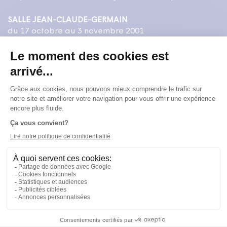
SALLE JEAN-CLAUDE-GERMAIN
du 17 octobre au 3 novembre 2001
RÉSUMÉ
En quatre épisodes, Suri Burin nous fait faire le tour
de son univers, de l'enfance à l'adolescence, des
funérailles de son cousin mort du sida à la trahison
finale, celle de l'imposture. Sa quête d'identité se
passe ainsi sous nos yeux, alors que Suri Burin
évoque dans son récit son mal-être, sublimé
toutefois par son imagination hors du commun.
texte, mise en scène et interprétation
François-Étienne Paré
scénographie
Caroline Gagnon
éclairages
Claire Lamarre
éclairages et régie
Marilou David
musique
Yann Falquet
réalisation des décors
Régis Morin