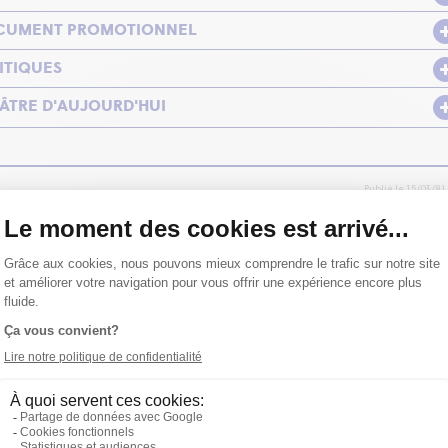
OCUMENT PROMOTIONNEL
ITIQUES
ÂTRE D'AUJOURD'HUI
Publié le 15/03/81
UX QUAND J'TE L'ÉCRIS DE SUZANNE AUBRY
jourd'hui, ces jours-ci, il se passe quelque chose d'à la fois très
uent. On y fait vivre, en délicatesse et en toute intelligence
cle de correspondances entre Québécois. »
, Dimanche Matin