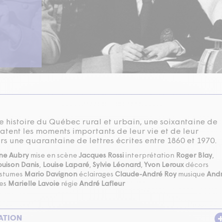
te histoire du Québec rural et urbain, une soixantaine de
atent les moments importants de leur vie et de leur
rs une quarantaine de lettres écrites entre 1860 et 1970.
ne Aubry
mise en scène
Jacques Rossi
interprétation
Roger Blay
,
ouison Danis
,
Louise Laparé
,
Sylvie Léonard
,
Yvon Leroux
décors
stumes
Mario Davignon
éclairages
Claude-André Roy
musique
And
ges
Marielle Lavoie
régie
André Lafleur
ATION