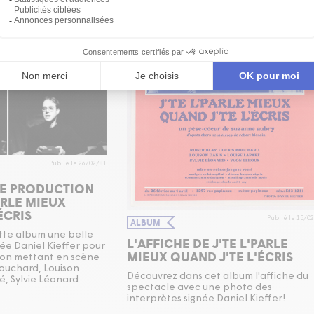
Publié le 26/02/81
DE PRODUCTION
ARLE MIEUX
ÉCRIS
Publié le 15/0
ALBUM
tte album une belle
L'AFFICHE DE J'TE L'PARLE
ée Daniel Kieffer pour
MIEUX QUAND J'TE L'ÉCRIS
tion mettant en scène
Bouchard, Louison
Découvrez dans cet album l'affiche du
é, Sylvie Léonard
spectacle avec une photo des
interprètes signée Daniel Kieffer!