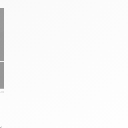
2/81
a