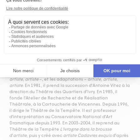
BIOGRAPHIE
Philippe Adrien se tourne très vite vers le théâtre et
devient comédien mais aussi assistant d'Yves Robert et
Jean-Marie Serreau. Dès 1965, il écrit ses propres pièces :
En passant par la Lorraine
,
La Baye
, jouée au festival
d'Avignon en 1967,
Albert 1er
,
Les bottes de l'ogre
,
Le défi
de Molière
,
La Funeste passion du professeur Forenstein
.
Son parcours de metteur en scène alterne les textes
dramatiques –
artiste
,
artiste
,
artiste
,
artiste
,
artiste
,
artiste
,
artiste
–, et les adaptations –
artiste
,
artiste
,
artiste
. En 1981, il prend la succession d'Antoine Vitez à la
direction du Théâtre des Quartiers d'Ivry. En 1985, il
fonde l'Atelier de Recherche et de Réalisation
Théâtrale, à la Cartoucherie de Vincennes. Depuis 1996,
il dirige le Théâtre de la Tempête. Il est professeur
d'interprétation au Conservatoire National d'Art
Dramatique depuis 1993. En 2003-2004, il reprend au
Théâtre de la Tempête
L'ivrogne dans la brousse
d'
artiste
, puis y créé avec
artiste
Cadavres exquis
d'après