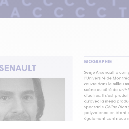
BIOGRAPHIE
RSENAULT
Serge Arsenault a comp
l’Université de Montré
œuvre dans le milieu mus
scène au côté de
artis
d’autres. Il s’est prod
qu’avec la méga produc
spectacle
Céline Dion s
polyvalence en étant au
également contribué m
artiste
,
artiste
,
artiste
,