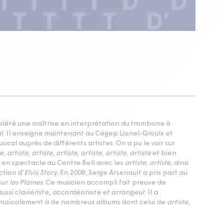
lété une maîtrise en interprétation du trombone à
al. Il enseigne maintenant au Cégep Lionel-Groulx et
ical auprès de différents artistes. On a pu le voir sur
te
,
artiste
,
artiste
,
artiste
,
artiste
,
artiste
,
artiste
et bien
uit en spectacle au Centre Bell avec les
artiste
,
artiste
, ainsi
tion d’
Elvis Story
. En 2008, Serge Arsenault a pris part au
ur les Plaines
. Ce musicien accompli fait preuve de
ssi claviériste, accordéoniste et arrangeur. Il a
usicalement à de nombreux albums dont celui de
artiste
,
artiste
,
artiste
,
artiste
,
artiste
, etc. On a pu voir et entendre