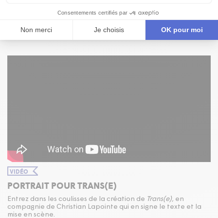
Comédien, auteur et metteur en scène prolifique, Christian
Lapointe trace un chemin singulier et passionnant dans la
création artistique québécoise. Il est en résidence à la salle
Jean-Claude-Germain avec sa compagnie le Théâtre Péril au
cours des saisons
07
/
08
,
08
/
09
et
09
/
10
.
VIDÉO
PORTRAIT POUR TRANS(E)
Entrez dans les coulisses de la création de
Trans(e),
en
compagnie de Christian Lapointe qui en signe le texte et la
mise en scène.