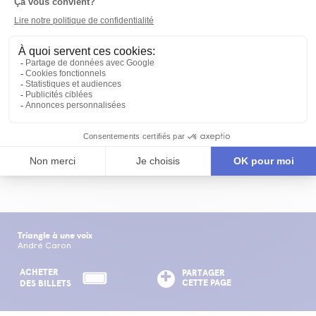
texte
André Caron
mise en scène
Jacques Desnoyers
interprétation
Pierre Collin
,
Jeanne Leroux
scénographie
Bernard Schiele
ÉQUIPE DE CRÉATION
Triangle à une voix
André Caron
ACHETER
PARTAGER
CETTE PAGE
DES BILLETS