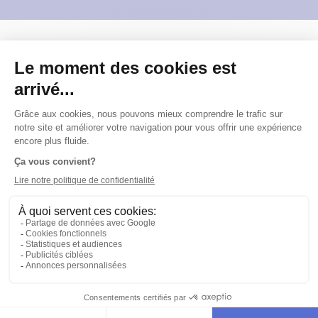
RÉSUMÉ
Après s'être enfuie de l'église où un ami prêtre
s'apprêtait à bénir son mariage, Nadia monte en
voiture sous le coup de l'hystérie et plonge dans le
fleuve. Le prêtre, la fille d'honneur et le futur marié,
s'étant engouffrés à sa suite dans le véhicule, se
retrouvent également prisonniers de ce « huis clos
sous-marin » où tous se diront leurs quatre vérités.
texte
Simon Boudreault
,
Jean-Guy Legault
mise en scène
Valérie P. Labelle
interprétation
Jean-Benoit Archambault
,
Martin Grenier
,
Marie-Christine Pilotte
,
Kim Taschereau
scénographie
Marie André de Courval
éclairages
Martin Sirois
conception sonore
Tartan musique
accessoires
Rosane
Robitaille
ÉQUIPE DE CRÉATION