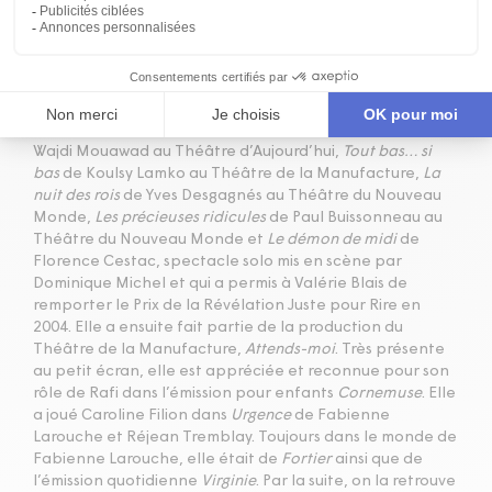
Valérie Blais a obtenu son diplôme de l’École nationale
de théâtre du Canada en 1990. Elle a eu un parcours des
plus intéressants et cela dès sa sortie de l’école. Elle a
joué dans
Peer Gynt
au Théâtre du Nouveau Monde, dans
Les trois sœurs
de Yves Desgagnés à la Compagnie Jean
Duceppe,
Willy Protagoras enfermé dans les toilettes
de
Wajdi Mouawad au Théâtre d’Aujourd’hui,
Tout bas… si
bas
de Koulsy Lamko au Théâtre de la Manufacture,
La
nuit des rois
de Yves Desgagnés au Théâtre du Nouveau
Monde,
Les précieuses ridicules
de Paul Buissonneau au
Théâtre du Nouveau Monde et
Le démon de midi
de
Florence Cestac, spectacle solo mis en scène par
Dominique Michel et qui a permis à Valérie Blais de
remporter le Prix de la Révélation Juste pour Rire en
2004. Elle a ensuite fait partie de la production du
Théâtre de la Manufacture,
Attends-moi
. Très présente
au petit écran, elle est appréciée et reconnue pour son
rôle de Rafi dans l’émission pour enfants
Cornemuse
. Elle
a joué Caroline Filion dans
Urgence
de Fabienne
Larouche et Réjean Tremblay. Toujours dans le monde de
Fabienne Larouche, elle était de
Fortier
ainsi que de
l’émission quotidienne
Virginie
. Par la suite, on la retrouve