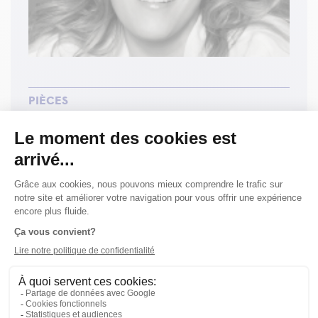
PIÈCES
Isabelle
Saison 12-13 (Conseil aux costumes)
Aube
Saison 01-02 (Interprétation)
Willy Protagoras enfermé dans les
toilettes
Saison 99-00 (Interprétation)
BIOGRAPHIE