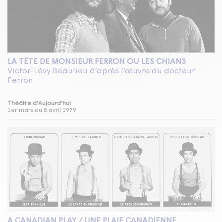
LA TÊTE DE MONSIEUR FERRON OU LES CHIANS
Victor-Lévy Beaulieu d’après l’œuvre du docteur
Ferron
Théâtre d'Aujourd'hui
1er mars au 8 avril 1979
A CANADIAN PLAY / UNE PLAIE CANADIENNE