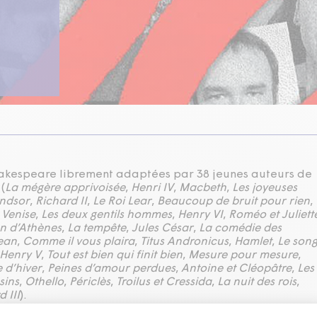
akespeare librement adaptées par 38 jeunes auteurs de
(
La mégère apprivoisée
,
Henri IV
,
Macbeth
,
Les joyeuses
ndsor
,
Richard II
,
Le Roi Lear
,
Beaucoup de bruit pour rien
,
Venise
,
Les deux gentils hommes
,
Henry VI
,
Roméo et Juliett
n d’Athènes
,
La tempête
,
Jules César
,
La comédie des
Jean
,
Comme il vous plaira
,
Titus Andronicus
,
Hamlet
,
Le son
Henry V
,
Tout est bien qui finit bien
,
Mesure pour mesure
,
 d’hiver
,
Peines d’amour perdues
,
Antoine et Cléopâtre
,
Les
sins
,
Othello
,
Périclès
,
Troilus et Cressida
,
La nuit des rois
,
 III
).
 Amoni
,
François Archambault
,
Nathalie Boisvert
,
François Boulay
,