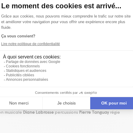
,
Chantal Cadieux
,
Claude Champagne
,
Dominic Champagne
,
Erik
ier Choinière
,
Martin Doyon
,
Hélène Ducharme
,
Michel Duchesne
,
ean-Rock Gaudreault
,
Christine Germain
,
Isabelle Hubert
,
Jérôme
Laporte
,
Anne Legault
,
Pierre-Yves Lemieux
,
Patrick Leroux
,
Alexis
onty
,
Michel Monty
,
Wajdi Mouawad
,
Joanna Murphy
,
François-
nick Parenteau-Lebeuf
,
Benoit Pelletier
,
Jean Pelletier
,
Josée
afie
,
Emmanuelle Roy
,
Isabelle Thivierge
,
Raymond Villeneuve
mis
oissant
interprétation
Annick Bergeron
,
Denis Bernard
,
Vincent
 Binet
,
David Boutin
,
Manon Brunelle
,
France Castel
,
Anne-Marie
se Deschênes
,
Nadine Desrochers
,
Sylvie Drapeau
,
Olivier Ducas
,
tine Francke
,
Benoît Girard
,
Anne-Sylvie Gosselin
,
Maude Guérin
,
oger La Rue
,
Dominic LaVallée
,
Pierre Lebeau
,
Roger Léger
,
,
Michel LeRoux
,
François L'Espérance
,
Charles Maheux
,
Sandy
t McBrearty
,
Jean-Sébastien Ouellette
,
Jean Petitclerc
,
Julien
Proulx
,
Stéphane Simard
,
Marie-Hélène Thibault
,
Denis Trudel
,
texte et interprétation
Hélène Boissinot
direction artistique
direction artistique et interprétation
Stéphane F. Jacques
directi
élène Gagnon
direction littéraire et interprétation
Yvan Bienvenue
tion générale
Guy Beausoleil
assistance à la mise en conte
Josée
on musicale
Diane Labrosse
percussions
Pierre Tanguay
régie