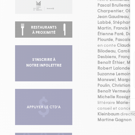
Pascal Brullemans
Charpentier
,
Oliv
Jean Gaudreau
,
J
Labbé
,
Stéphane 
RESTAURANTS
Martin
,
Francis M
À PROXIMITÉ
Étienne Paré
,
Domi
Plourde
,
Pascale R
en conte
Claude P
Bilodeau
,
Caroline
Desbiens
,
Françoi
S’INSCRIRE À
Benoît Éthier
,
Mar
NOTRE INFOLETTRE
Robert Lalonde
,
R
Suzanne Lemoine
Manswel
,
Margare
Poulin
,
Christiane 
Benoît Vermeulen
Michelle Rossignol
littéraire
Marie-H
conseil et concep
Kleinbaum
directi
Martine Gagnon