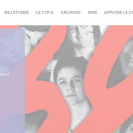
BILLETTERIE
LE CTD'A
ARCHIVES
3900
APPUYER LE C
rbi et