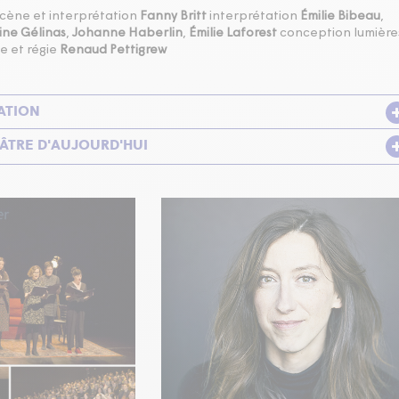
scène et interprétation
Fanny Britt
interprétation
Émilie Bibeau
,
ine Gélinas
,
Johanne Haberlin
,
Émilie Laforest
conception lumière
e et régie
Renaud Pettigrew
ATION
ÂTRE D'AUJOURD'HUI