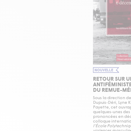
NOUVELLE
RETOUR SUR U
ANTIFÉMINIST
DU REMUE-MÉ
Sous la direction de
Dupuis-Déri, Lyne 
Payette, cet ouvra
quelques-unes des
prononcées en déc
colloque internati
l’École Polytechniqu
violences masculine