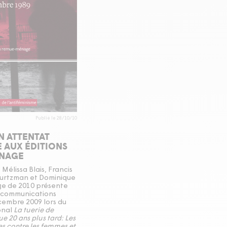
Publié le 28/10/10
N ATTENTAT
E AUX ÉDITIONS
NAGE
 Mélissa Blais, Francis
Kurtzman et Dominique
ge de 2010 présente
 communications
embre 2009 lors du
onal
La tuerie de
e 20 ans plus tard: Les
s contre les femmes et