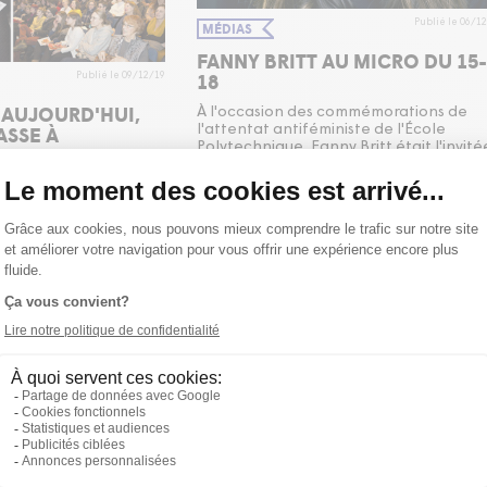
Publié le 06/1
MÉDIAS
FANNY BRITT AU MICRO DU 15-
18
Publié le 09/12/19
'AUJOURD'HUI,
À l'occasion des commémorations de
ASSE À
l'attentat antiféministe de l'École
Polytechnique, Fanny Britt était l'invité
du 15-18 sur les ondes de Radio-Canad
pour aborder ce douloureux souvenir,
 événement de cette
point de départ de son événement
y Britt et ses
Aujourd'hui, Fanny Britt passe à l'Histoir
ces Émilie Bibeau,
| Pièce de résistance
.
ine Gélinas, Johanne
Laforest ont livré une
tant en valeur les
stances féminines.
Publié le 06/1
MÉDIAS