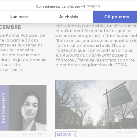
FANNY BRITT EN ENTREVUE
DANS LE JOURNAL MÉTRO
Publié le 04/12/19
E : CE QU'IL
« J’ai toujours envie de mettre de l’avan
ÉCEMBRE
cette idée qu’ensemble, on résiste mie
et qu’on peut être plus fortes que la
ice Karine Vanasse, ce
somme de nos parties. » Dans le Journal
e la parole 30 ans
Métro en ce jour de commémoration d
vantes et aux témoins
l'attentat antiféministe de l'École
ceux qui ont vécu
Polytechnique, Fanny Britt en dit plus
et qui ont commencé
sur
Aujourd'hui, Fanny Britt passe à
dans les jours, les mois
l'histoire! | Pièce de résistance
, sa carte
t suivi. Un
blanche sur les planches du CTD'A.
 sur Tou.tv.
Publié le 06/1
MÉDIAS
Publié le 28/10/19