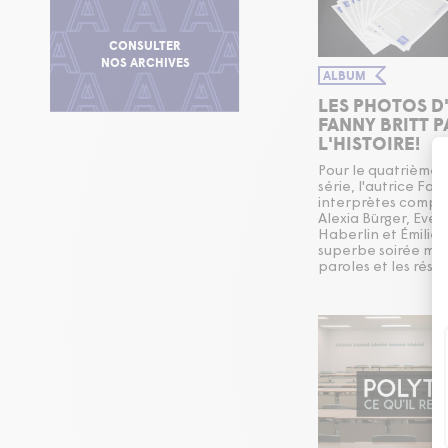
CONSULTER
NOS ARCHIVES
ALBUM
LES PHOTOS D
FANNY BRITT P
L'HISTOIRE!
Pour le quatrième
série, l'autrice Fann
interprètes compli
Alexia Bürger, Evel
Haberlin et Émilie 
superbe soirée met
paroles et les rési