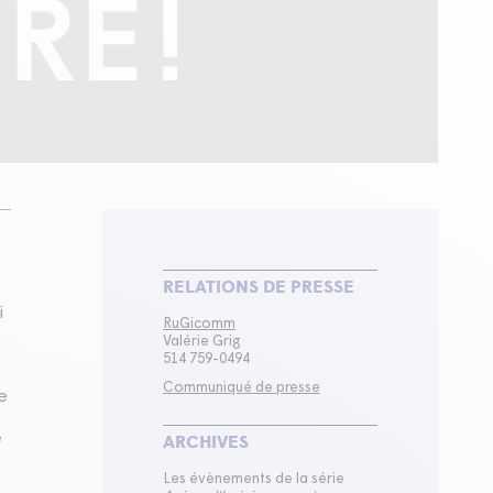
RELATIONS DE PRESSE
i
RuGicomm
Valérie Grig
514 759-0494
Communiqué de presse
e
ARCHIVES
é
Les évènements de la série