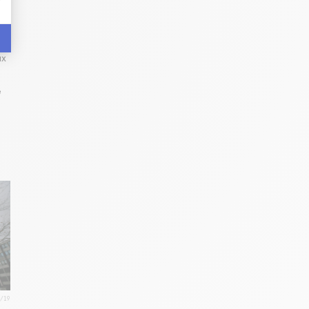
t
ux
e
1/19