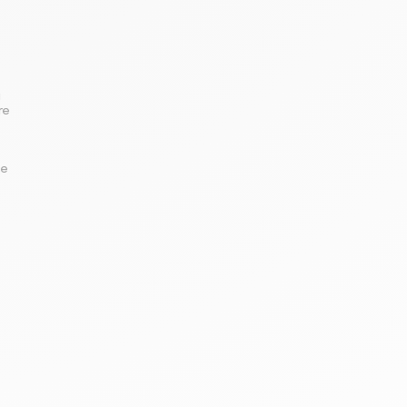
a
re
ne