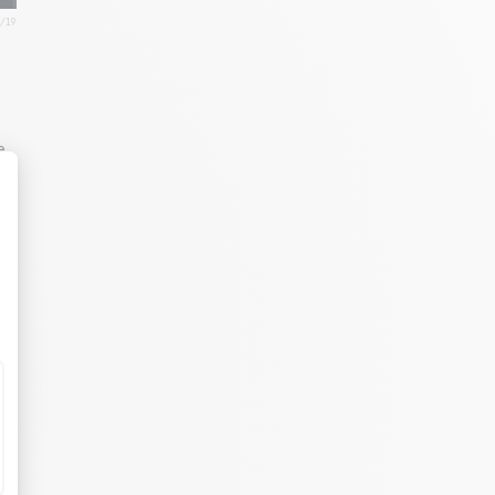
2/19
e
a
e!
2/19