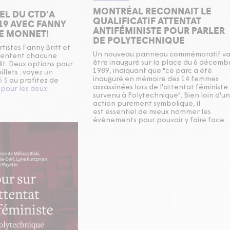
MONTRÉAL RECONNAIT LE
EL DU CTD'A
QUALIFICATIF ATTENTAT
19 AVEC FANNY
ANTIFÉMINISTE POUR PARLER
IE MONNET!
DE POLYTECHNIQUE
tistes Fanny Britt et
Un nouveau panneau commémoratif v
sentent chacune
être inauguré sur la place du 6 décemb
t. Deux options pour
1989, indiquant que "ce parc a été
illets : voyez
un
inauguré en mémoire des 14 femmes
 $
ou profitez de
assassinées lors de l'attentat féministe
$ pour les deux
survenu à Polytechnique". Bien loin d'u
action purement symbolique, il
est essentiel de mieux nommer les
évènements pour pouvoir y faire face.