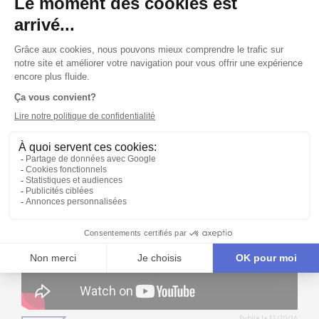
Publié le 08/05/18
ALBUM
LES PHOTOS DU DÉVOILEMENT DE SAISON
18/19!
Les artistes et le public étaient nombreux au CTD'A pour
célébrer le dévoilement de la programmation de notre
e
50
saison! Merci à Maryse Boyce pour les photos de
l'événement!
Publié le 31/10/16