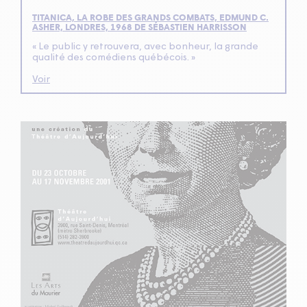
TITANICA, LA ROBE DES GRANDS COMBATS, EDMUND C.
ASHER, LONDRES, 1968 DE SÉBASTIEN HARRISSON
« Le public y retrouvera, avec bonheur, la grande
qualité des comédiens québécois. »
Voir