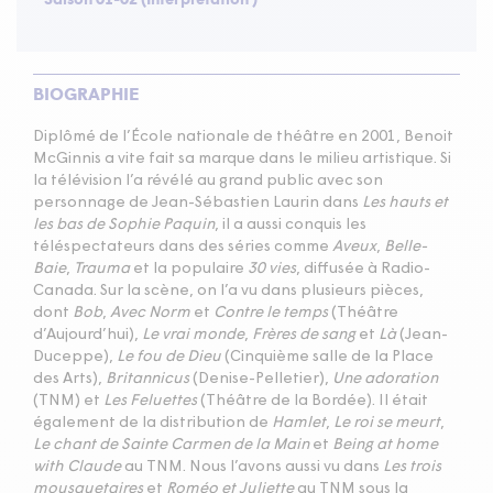
BIOGRAPHIE
Diplômé de l’École nationale de théâtre en 2001, Benoit
McGinnis a vite fait sa marque dans le milieu artistique. Si
la télévision l’a révélé au grand public avec son
personnage de Jean-Sébastien Laurin dans
Les hauts et
les bas de Sophie Paquin
, il a aussi conquis les
téléspectateurs dans des séries comme
Aveux
,
Belle-
Baie
,
Trauma
et la populaire
30 vies
, diffusée à Radio-
Canada. Sur la scène, on l’a vu dans plusieurs pièces,
dont
Bob
,
Avec Norm
et
Contre le temps
(Théâtre
d’Aujourd’hui),
Le vrai monde
,
Frères de sang
et
Là
(Jean-
Duceppe),
Le fou de Dieu
(Cinquième salle de la Place
des Arts),
Britannicus
(Denise-Pelletier),
Une adoration
(TNM) et
Les Feluettes
(Théâtre de la Bordée). Il était
également de la distribution de
Hamlet
,
Le roi se meurt
,
Le chant de Sainte Carmen de la Main
et
Being at home
with Claude
au TNM. Nous l’avons aussi vu dans
Les trois
mousquetaires
et
Roméo et Juliette
au TNM sous la