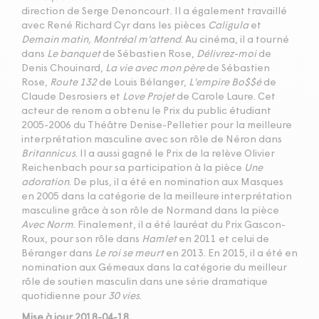
direction de Serge Denoncourt. Il a également travaillé
avec René Richard Cyr dans les pièces
Caligula
et
Demain matin, Montréal m’attend
. Au cinéma, il a tourné
dans
Le banquet
de Sébastien Rose,
Délivrez-moi
de
Denis Chouinard,
La vie avec mon père
de Sébastien
Rose,
Route 132
de Louis Bélanger,
L'empire Bo$$é
de
Claude Desrosiers et
Love Projet
de Carole Laure. Cet
acteur de renom a obtenu le Prix du public étudiant
2005-2006 du Théâtre Denise-Pelletier pour la meilleure
interprétation masculine avec son rôle de Néron dans
Britannicus
. Il a aussi gagné le Prix de la relève Olivier
Reichenbach pour sa participation à la pièce
Une
adoration
. De plus, il a été en nomination aux Masques
en 2005 dans la catégorie de la meilleure interprétation
masculine grâce à son rôle de Normand dans la pièce
Avec Norm
. Finalement, il a été lauréat du Prix Gascon-
Roux, pour son rôle dans
Hamlet
en 2011 et celui de
Béranger dans
Le roi se meurt
en 2013. En 2015, il a été en
nomination aux Gémeaux dans la catégorie du meilleur
rôle de soutien masculin dans une série dramatique
quotidienne pour
30 vies
.
Mise à jour 2018-04-18