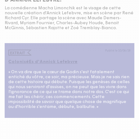
La comédienne Macha Limonchik est le visage de cette
nouvelle création d'Annick Lefebvre, mise en scène par René
Richard Cyr. Elle partage la scène avec Maude Demers-
Rivard, Myriam Fournier, Charles-Aubey Houde, Benoit
McGinnis, Sébastien Rajotte et Zoé Tremblay-Bianco.
Publié le 10/06/18
EXTRAIT
ColoniséEs d'Annick Lefebvre
« On va dire que le cœur de Godin s'est fatalement
entiché du vôtre, ce soir, ma précieuse. Mais je ne sais rien
de cette histoire qui débute. Puisque les genèses de celles
qui nous serviront d'assises, on ne peut que les vivre dans
l'ignorance de ce qui se trame dans notre dos. C'est ce qui
me fait les chérir, ces commencements. Cette
impossibilité de savoir que quelque chose de magnifique
ou d'horrible s'entame, débute, balbutie. »