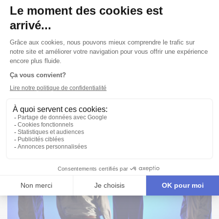
Publié le 24/01/19
MÉDIAS
LA PRESSE + A RENCONTRÉ ANNICK LEFEBVRE
ET RENÉ RICHARD CYR!
« Comme peuple, chaque fois, on encaisse et on poursuit le
chemin. Les Québécois refusent de baisser les bras ». L'autrice
et le metteur en scène de
ColoniséEs
livrent leur regard sur le
Québec et son rapport à son Histoire et ses luttes sociales. À
lire!