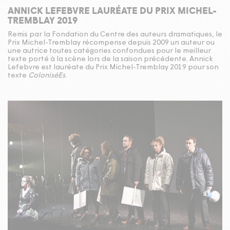
ANNICK LEFEBVRE LAURÉATE DU PRIX MICHEL-
TREMBLAY 2019
Remis par la Fondation du Centre des auteurs dramatiques, le
Prix Michel-Tremblay récompense depuis 2009 un auteur ou
une autrice toutes catégories confondues pour le meilleur
texte porté à la scène lors de la saison précédente. Annick
Lefebvre est lauréate du Prix Michel-Tremblay 2019 pour son
texte
ColoniséEs
.