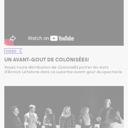
VIDÉO
UN AVANT-GOUT DE COLONISÉES!
Voyez toute distribution de
ColoniséEs
porter les mots
d'Annick Lefebvre dans ce superbe avant-gout du spectacle.