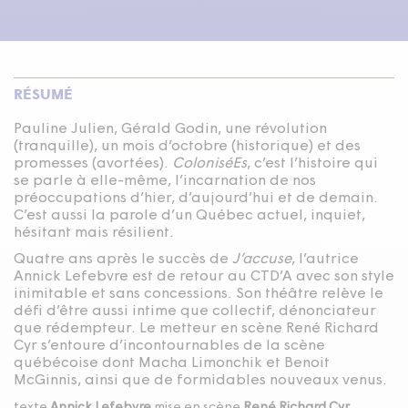
RÉSUMÉ
Pauline Julien, Gérald Godin, une révolution
(tranquille), un mois d’octobre (historique) et des
promesses (avortées).
ColoniséEs
, c’est l’histoire qui
se parle à elle-même, l’incarnation de nos
préoccupations d’hier, d’aujourd’hui et de demain.
C’est aussi la parole d’un Québec actuel, inquiet,
hésitant mais résilient.
Quatre ans après le succès de
J’accuse
, l’autrice
Annick Lefebvre est de retour au CTD’A avec son style
inimitable et sans concessions. Son théâtre relève le
défi d’être aussi intime que collectif, dénonciateur
que rédempteur. Le metteur en scène René Richard
Cyr s’entoure d’incontournables de la scène
québécoise dont Macha Limonchik et Benoit
McGinnis, ainsi que de formidables nouveaux venus.
texte
Annick Lefebvre
mise en scène
René Richard Cyr