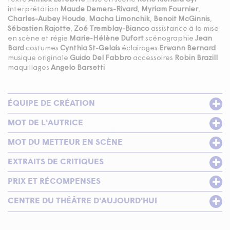
interprétation
Maude Demers-Rivard
,
Myriam Fournier
,
Charles-Aubey Houde
,
Macha Limonchik
,
Benoit McGinnis
,
Sébastien Rajotte
,
Zoé Tremblay-Bianco
assistance à la mise
en scène et régie
Marie-Hélène Dufort
scénographie
Jean
Bard
costumes
Cynthia St-Gelais
éclairages
Erwann Bernard
musique originale
Guido Del Fabbro
accessoires
Robin Brazill
maquillages
Angelo Barsetti
ÉQUIPE DE CRÉATION
MOT DE L'AUTRICE
MOT DU METTEUR EN SCÈNE
EXTRAITS DE CRITIQUES
PRIX ET RÉCOMPENSES
CENTRE DU THÉÂTRE D'AUJOURD'HUI