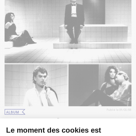
Publié le 09/03/88
ALBUM
ADIEU, DOCTEUR MÜNCH EN PHOTOS
Découvrez Henri Chassé, Line Lamarche et Roger La Rue
dans la très belle scénographie et mise en scène de Joseph