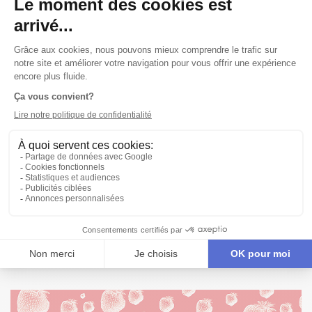
Publié le 12/03/02
ALBUM
DES FRAISES EN JANVIER EN PHOTOS!
Découvrez Benoit Gouin, Macha Limonchik et Daniel Parent
dans
Des fraises en janvier
mis en scène par Philippe Soldevila,
première pièce d'Evelyne de la Chenelière présentée au
Théâtre d'Aujourd'hui!