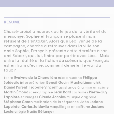
RÉSUMÉ
Chassé-croisé amoureux ou le jeu de la vérité et du
mensonge: Sophie et François se plaisent mais
refusent de s'engager. Alors que Léa, venue de la
campagne, cherche à retrouver dans la ville son
amie Sophie, François présente cette dernière à son
ami Robert, qui, lui, finira par partir avec Léa... Mais
entre la réalité et la fiction du scénario que François
est en train d'écrire, comment démêler le vrai du
faux ?
texte
Evelyne de la Chenelière
mise en scène
Philippe
Soldevila
interprétation
Benoit Gouin
,
Macha Limonchik
,
Daniel Parent
,
Isabelle Vincent
assistance à la mise en scène
Martin Émond
scénographie
Jean Bard
costumes
Pierre-Guy
Lapointe
éclairages
Claude Accolas
musique originale
Stéphane Caron
réalisation de la séquence vidéo
Josiane
Lapointe
,
Carlos Soldevila
maquillages et coiffures
Josiane
Leclerc
régie
Nadia Bélanger