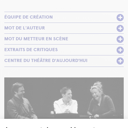
ÉQUIPE DE CRÉATION
MOT DE L'AUTEUR
MOT DU METTEUR EN SCÈNE
EXTRAITS DE CRITIQUES
CENTRE DU THÉÂTRE D'AUJOURD'HUI