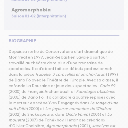
Agromorphobia
Saison 01-02 (Interprétation)
BIOGRAPHIE
Depuis sa sortie du Conservatoire d’art dramatique de
Montréal en 1999, Jean-Sébastien Lavoie a surtout
travaillé au théâtre dans plus d’une trentaine de
spectacles. Il a d’abord fait ses débuts professionnels
dans la pièce
Isabelle, 3 caravelles et un charlatan
(1999)
de Dario Fo avec le Théâtre de l’Utopie. Avec sa classe, il
cofonde La Douzaine et joue deux spectacles :
Code 99
(2000) de François Archambault et
Fabulages obscènes
(2001) de Dario Fo. Il a collaboré à quatre reprises avec
le metteur en scène Yves Desgagnés dans
Le songe d’une
nuit d’été
(2000) et
Les joyeuses commères de Windsor
(2002) de Shakespeare, dans
Oncle Vania
(2006) et
La
mouette
(2007) de Tchékhov. Il était des créations
d’Olivier Choinière,
Agromorphobia
(2001),
Jocelyne est