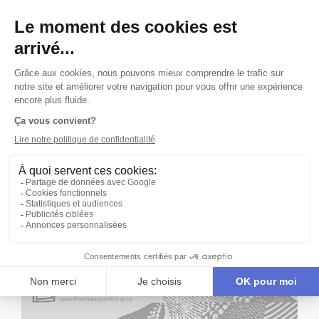
Publié le 25/10/01
CRITIQUES
TITANICA, LA ROBE DES GRANDS COMBATS, EDMUND C.
ASHER, LONDRES, 1968 DE SÉBASTIEN HARRISSON
« Le public y retrouvera, avec bonheur, la grande
qualité des comédiens québécois. »
Voir