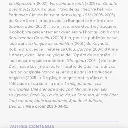
en dépression
(2002),
Vers solitaire (out)
(2008) et
Chante
avec moi
(2010). Il a aussi travaillé au Théâtre Petit-à-
Petit avec Claude Poissant dans
Unity, 1918
(2003-2005)
de Kevin Kerr. Il a joué avec La Banquette Arrière dans
Silence radio
(2010) mise en scène de Geoffrey Gaquère.
Il collabore présentement avec Jean-Thomas Jobin dans
Soulever des Cornéliu
(2010). Il a, pour le public jeunesse,
joué dans
La langue du caméléon
(2001) de Reynald
Robinson, avec le Théâtre Le Clou,
L’arche
(2004) d’Anne
Hébert, avec l’Atelier lyrique de l’Opéra de Montréal. Il
joue aussi, depuis sa création,
Glouglou
(2003…) de Louis-
Dominique Lavigne avec le Théâtre de Quartier dans sa
version originale française, et aussi dans la traduction
anglaise (2005…). De plus, quelques petits rôles à la
télévision et au cinéma dans
Le négociateur
,
Les
invincibles
,
Une grenade avec ça?
,
Minuit le soir
,
Les
Lavigueur
,
Fred-Dy
,
La vie, la vie
,
Le 7e round
,
Musée Éden
,
Tout sur moi
,
Idole instantanée
,
Roméo et Juliette
,
Demain
.
Mise à jour 2010-04-01
AUTRES CONTENUS