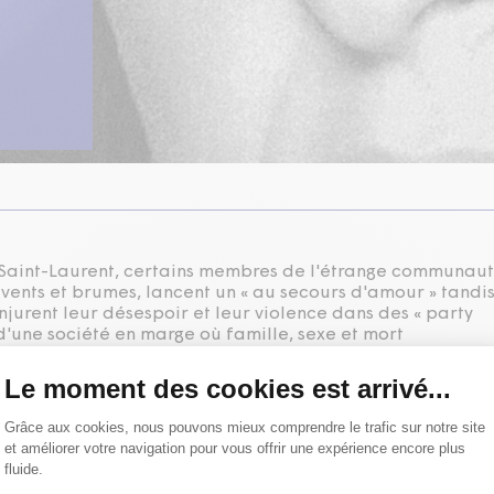
u Saint-Laurent, certains membres de l'étrange communau
e vents et brumes, lancent un « au secours d'amour » tandi
jurent leur désespoir et leur violence dans des « party
 d'une société en marge où famille, sexe et mort
ans un chant troublant et sensuel.
mise en scène
René Richard Cyr
interprétation
Catherine
ollin
,
Normand D'Amour
,
Patrick Hivon
,
Marie-France Lambert
,
hette
,
Dominique Quesnel
,
Sébastien Rajotte
,
Isabelle Roy
se en scène et régie
Nicolas Rollin
scénographie
François Vincent
erre Fleury
éclairages
Claude Accolas
musique originale
Alain
oires
Louis Dandonneau
perruques
Cybèle Perruques
maquillages