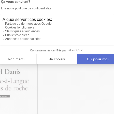
 Barsetti
ATION
ÂTRE D'AUJOURD'HUI
AL DES ARTS