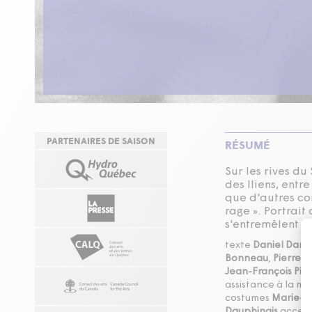
PARTENAIRES DE SAISON
RÉSUMÉ
Sur les rives d
des Iliens, entr
que d'autres con
rage ». Portrait
s'entremêlent d
texte
Daniel Danis
Bonneau
,
Pierre C
Jean-François Pic
assistance à la mi
costumes
Marie-Pi
Dauphinais
access