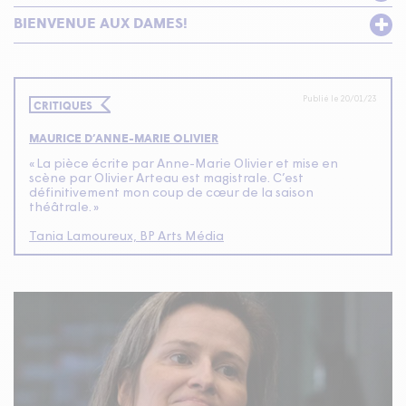
BIENVENUE AUX DAMES!
Publié le 20/01/23
CRITIQUES
MAURICE
D’
ANNE-MARIE
OLIVIER
«
La pièce écrite par Anne-Marie Olivier et mise en
scène par Olivier Arteau est magistrale. C’est
définitivement mon coup de cœur de la saison
théâtrale. »
Tania Lamoureux,
BP
Arts Média