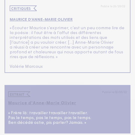
Publié le 26/10/22
CRITIQUES
MAURICE D’ANNE-MARIE OLIVIER
«
Écouter Maurice s’exprimer, c’est un peu comme lire de
la poésie : il faut être à l’affut des différentes
interprétations des mots utilisés et des liens que
[l’autrice] a pu vouloir créer. […] Anne-Marie Olivier
a réussi à créer une rencontre avec un personnage
profond et chaleureux qui nous apporte autant de fous
rires que de réflexions. »
Valérie Marcoux
Publié le 02/05/22
EXTRAIT
Maurice d'Anne-Marie Olivier
« Frère là : travailler travailler travailler.
Pas le temps, pas le temps, pas le temps.
Ben décédé ostie, pis parler? Jamais. »