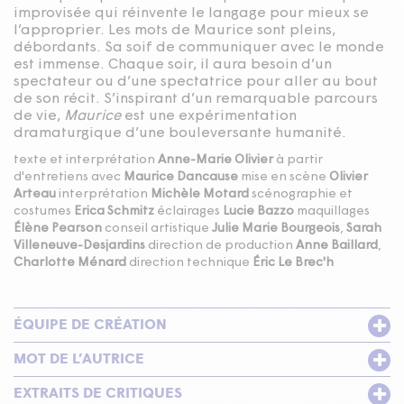
improvisée qui réinvente le langage pour mieux se
l’approprier. Les mots de Maurice sont pleins,
débordants. Sa soif de communiquer avec le monde
est immense. Chaque soir, il aura besoin d’un
spectateur ou d’une spectatrice pour aller au bout
de son récit. S’inspirant d’un remarquable parcours
de vie,
Maurice
est une expérimentation
dramaturgique d’une bouleversante humanité.
texte et interprétation
Anne-Marie Olivier
à partir
d'entretiens avec
Maurice Dancause
mise en scène
Olivier
Arteau
interprétation
Michèle Motard
scénographie et
costumes
Erica Schmitz
éclairages
Lucie Bazzo
maquillages
Élène Pearson
conseil artistique
Julie Marie Bourgeois
,
Sarah
Villeneuve-Desjardins
direction de production
Anne Baillard
,
Charlotte Ménard
direction technique
Éric Le Brec'h
ÉQUIPE DE CRÉATION
MOT DE L’AUTRICE
EXTRAITS DE CRITIQUES