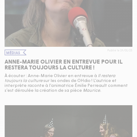
Publié le 19/01/23
MÉDIAS
ANNE-MARIE OLIVIER EN ENTREVUE POUR IL
RESTERA TOUJOURS LA CULTURE !
À écouter : Anne-Marie Olivier en entrevue à
Il restera
toujours la culture
sur les ondes de OHdio ! L’autrice et
interprète raconte à l’animatrice Émilie Perreault comment
s’est déroulée la création de sa pièce
Maurice.