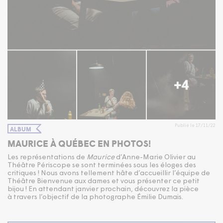
Publié le 17/11/22
ALBUM
MAURICE À QUÉBEC EN PHOTOS!
Les représentations de
Maurice
d’Anne-Marie Olivier au
Théâtre Périscope se sont terminées sous les éloges des
critiques ! Nous avons tellement hâte d’accueillir l’équipe de
Théâtre Bienvenue aux dames et vous présenter ce petit
bijou ! En attendant janvier prochain, découvrez la pièce
à travers l’objectif de la photographe Émilie Dumais.