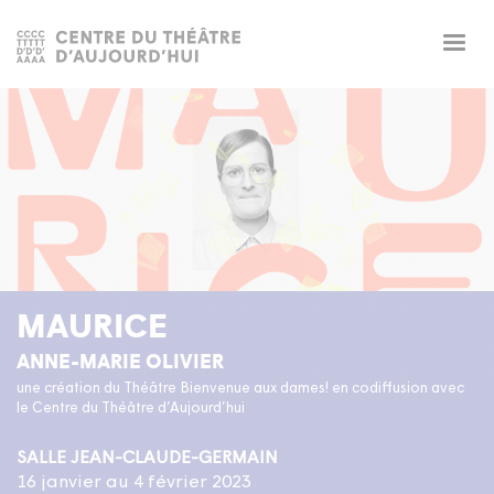
Togg
navig
MAURICE
ANNE-MARIE OLIVIER
une création du Théâtre Bienvenue aux dames! en codiffusion avec
le Centre du Théâtre d’Aujourd’hui
SALLE JEAN-CLAUDE-GERMAIN
16 janvier au 4 février 2023