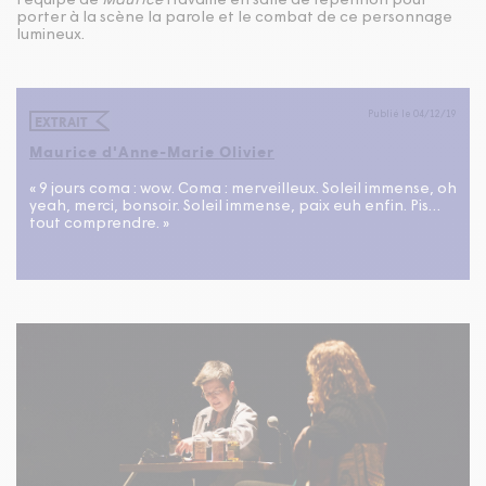
l'équipe de
Maurice
travaille en salle de répétition pour
porter à la scène la parole et le combat de ce personnage
lumineux.
Publié le 04/12/19
EXTRAIT
Maurice d'Anne-Marie Olivier
« 9 jours coma : wow. Coma : merveilleux. Soleil immense, oh
yeah, merci, bonsoir. Soleil immense, paix euh enfin. Pis…
tout comprendre. »