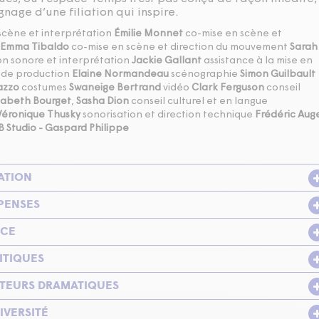
nage d’une filiation qui inspire.
 scène et interprétation
Émilie Monnet
co-mise en scène et
Emma Tibaldo
co-mise en scène et direction du mouvement
Sarah
n sonore et interprétation
Jackie Gallant
assistance à la mise en
n de production
Elaine Normandeau
scénographie
Simon Guilbault
azzo
costumes
Swaneige Bertrand
vidéo
Clark Ferguson
conseil
zabeth Bourget
,
Sasha Dion
conseil culturel et en langue
Véronique Thusky
sonorisation et direction technique
Frédéric Aug
 Studio - Gaspard Philippe
ATION
PENSES
ICE
ITIQUES
UTEURS DRAMATIQUES
IVERSITÉ