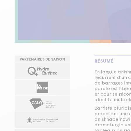
PARTENAIRES DE SAISON
RÉSUMÉ
En langue anis
récurrent d'un 
de barrages inté
parole est libé
et pour se récon
identité multipl
L’artiste plurid
proposant une e
anishnabemowin,
dramaturgie uniq
tableaux oniriq