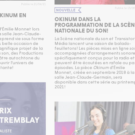
Publié le 21/04/21
Publié le 15/0
NOUVELLE
KINUM EN
OKINUM DANS LA
PROGRAMMATION DE LA SCÈN
NATIONALE DU SON!
d'Émilie Monnet lors
a salle Jean-Claude-
eprend vie sous forme
La Scène nationale du son et Transistor
s belle occasion de
Média lancent une saison de balado-
gnifique projet de la
feuilletons! Les pièces mises en ligne so
 son, des Productions
accompagnées d'arrangements sonore
éâtre autochtone du
spécifiquement conçus pour la radio et
vrir l'univers de
peuvent être écoutées en rafale ou pa
utante!
épisodes. La pièce
Okinum
d'Émilie
Monnet, créée en septembre 2018 à la
salle Jean-Claude-Germain, sera
disponible dans cette série au printem
2021!