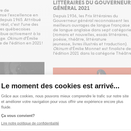
LITTÉRAIRES DU GOUVERNEUR
GÉNÉRAL 2021
re de
se l’excellence en
Depuis 1936, les Prix littéraires du
 depuis 1965. Attribué
Gouverneur général reconnaissent les
réal, c'est l'une des
meilleurs ouvrages de langue française
ires québecoises
de langue anglaise dans sept catégorie
ribue activement à la
(romans et nouvelles, essais littéraires,
age.
Okinum
d'Émilie
poésie, théâtre, littérature
e de l'édition en 2021!
jeunesse, livres illustrés et traduction).
Okinum
d'Émilie Monnet est finaliste de
l'édition 2021 dans la catégorie Théâtr
Publié le 09/09/21
Publié le 02/0
NOUVELLE
ALADO