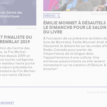
Publié le 20/1
MÉDIAS
ÉMILIE MONNET À DÉSAUTELS
LE DIMANCHE POUR LE SALON
Publié le 04/12/19
DU LIVRE
T FINALISTE DU
À l'occasion de sa présence au Salon d
TREMBLAY 2019
livre de Montréal, Emilie Monnet était 
Désautels le dimanche sur les ondes d'I
tion du Centre des
Radio-Canada pour parler de
, le Prix Michel-
l'importance de la langue dans
se depuis 2009 un
l'appartenance à une culture. Une
ice toutes catégories
entrevue passionnante où elle revient
 meilleur texte porté
notamment sur la création d'
Okinum
. À
la saison précédente.
écouter!
inaliste du Prix Michel-
r son texte
Okinum
.
Publié le 09/10/18
E MONNET