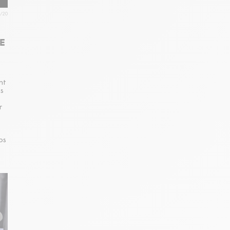
9/20
E
nt
s
r
ps