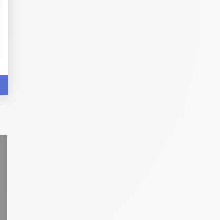
U
e
s