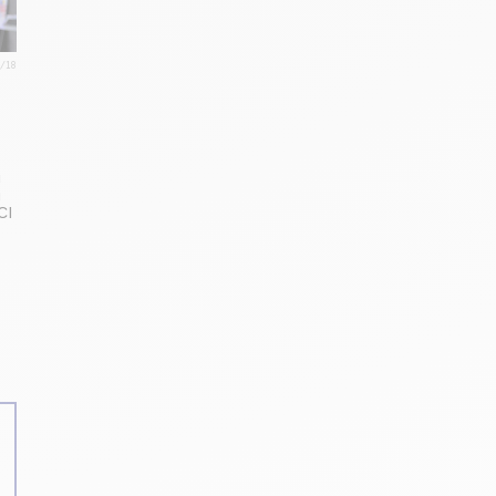
1/18
u
à
CI