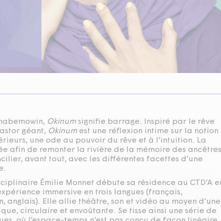
hnabemowin,
Okinum
signifie barrage. Inspiré par le rêve
castor géant,
Okinum
est une réflexion intime sur la notion
rieurs, une ode au pouvoir du rêve et à l’intuition. La
rée afin de remonter la rivière de la mémoire des ancêtre
cilier, avant tout, avec les différentes facettes d’une
e.
isciplinaire Émilie Monnet débute sa résidence au CTD’A e
xpérience immersive en trois langues (français,
 anglais). Elle allie théâtre, son et vidéo au moyen d’une
ue, circulaire et envoûtante. Se tisse ainsi une série de
ues, où l’espace-temps n’est pas conçu de façon linéaire,