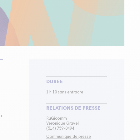
DURÉE
1 h 10 sans entracte
s
RELATIONS DE PRESSE
n
RuGicomm
Véronique Gravel
(514) 759-0494
Communiqué de presse