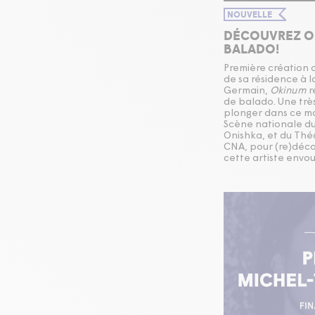
NOUVELLE
DÉCOUVREZ O
BALADO!
Première création 
de sa résidence à l
Germain,
Okinum
r
de balado. Une trè
plonger dans ce ma
Scène nationale du
Onishka, et du Th
CNA, pour (re)décou
cette artiste envo