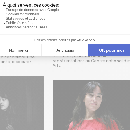
E, PREMIER
OKINUM D'ÉMILIE MONNET A
 JOSÉPHINE
THÉÂTRE CENTAUR!
Créé en 2018 à la salle Jean-Claude-
Germain,
Okinum
d'Émilie Monnet
ado d'
Okinum,
Émilie
reprend l'affiche ces jours-ci au Théâtr
ifférentes entrevues
Centaur, dans une version en anglais et
l'animal
anishnabemowin coproduite par les
coeur de
Productions Onishka et Imago Theatre!
castor. Dans ce premier
L’aventure ne s’arrête pas là puisque le
 la rencontre de
spectacle prendra ensuite le chemin
i partage le lien si
d’Ottawa pour une série de
ie à cet animal. Une
représentations au Centre national de
nante, à écouter!
Arts.