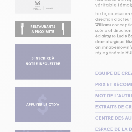
véritable témoig
texte, co-mise en
direction d'acteur
Williams
conceptio
RESTAURANTS
scène et directio
À PROXIMITÉ
éclairages
Lucie B
dramaturgique
Eli
anishnabemowin
régie générale
HUB
S’INSCRIRE À
NOTRE INFOLETTRE
ÉQUIPE DE CRÉ
PRIX ET RÉCOM
MOT DE L'AUTR
EXTRAITS DE CR
CENTRE DES A
ESPACE DE LA D