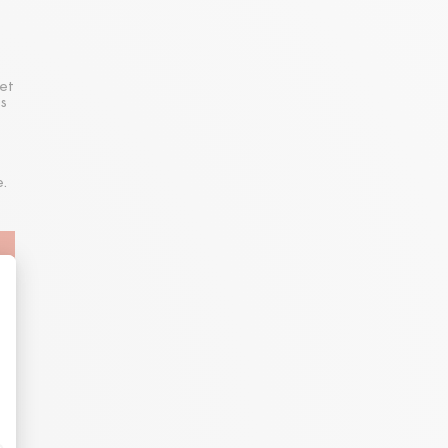
 et
s
e.
9/21