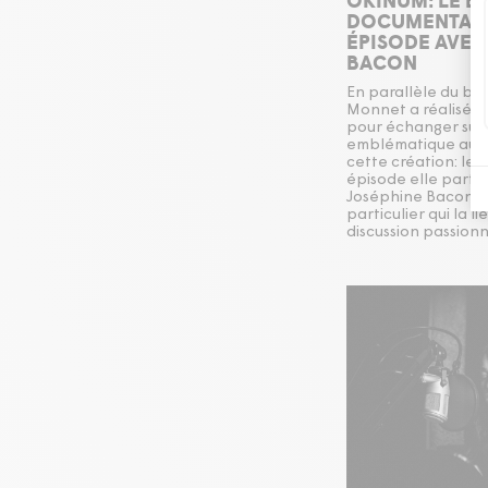
DOCUMENTAIR
ÉPISODE AVEC
BACON
En parallèle du bal
Monnet a réalisé d
pour échanger sur 
emblématique au 
cette création: le 
épisode elle part à
Joséphine Bacon, qu
particulier qui la l
discussion passion